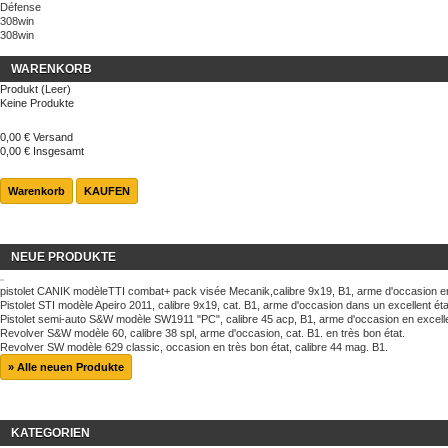
Défense
308win
308win
WARENKORB
Produkt
(Leer)
Keine Produkte
0,00 €
Versand
0,00 €
Insgesamt
Warenkorb
KAUFEN
NEUE PRODUKTE
pistolet CANIK modèleTTI combat+ pack visée Mecanik,calibre 9x19, B1, arme d'occasion en
Pistolet STI modèle Apeiro 2011, calibre 9x19, cat. B1, arme d'occasion dans un excellent éta
Pistolet semi-auto S&W modèle SW1911 "PC", calibre 45 acp, B1, arme d'occasion en excelle
Revolver S&W modèle 60, calibre 38 spl, arme d'occasion, cat. B1. en très bon état.
Revolver SW modèle 629 classic, occasion en très bon état, calibre 44 mag. B1.
» Alle neuen Produkte
KATEGORIEN