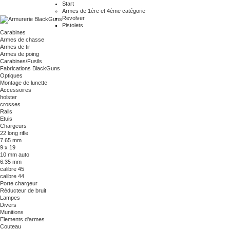
Start
Armes de 1ère et 4ème catégorie
Revolver
Pistolets
Carabines
Armes de chasse
Armes de tir
Armes de poing
Carabines/Fusils
Fabrications BlackGuns
Optiques
Montage de lunette
Accessoires
holster
crosses
Rails
Etuis
Chargeurs
22 long rifle
7.65 mm
9 x 19
10 mm auto
6.35 mm
calibre 45
calibre 44
Porte chargeur
Réducteur de bruit
Lampes
Divers
Munitions
Elements d'armes
Couteau