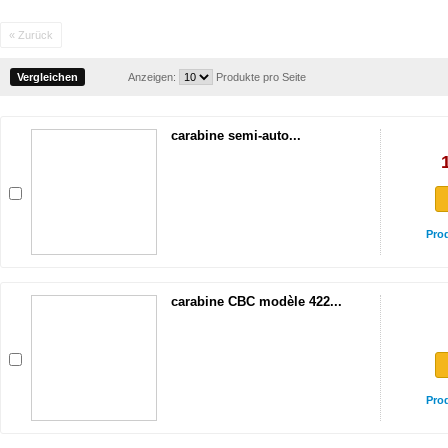
« Zurück
Anzeigen:
Produkte pro Seite
carabine semi-auto...
Pro
carabine CBC modèle 422...
Pro