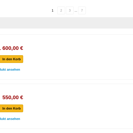
1
2
3
...
7
1 600,00 €
In den Korb
dukt ansehen
550,00 €
In den Korb
dukt ansehen