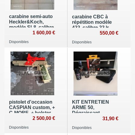
carabine semi-auto
carabine CBC à
Heckler&Koch,
répétition modèle
modèle SL8, calibre
422, calibre 22 lr,
223 Rem., catégorie
1 600,00 €
d'occasion en très
550,00 €
B4.
bon état, cat.C1b.
Disponibles
Disponibles
pistolet d'occasion
KIT ENTRETIEN
CASPIAN custom, +
ARME 50,
C-MORE, + holster
Dégraissant,
Safariland calibre
2 500,00 €
bronzage à froid,
31,90 €
38 super auto,
finition, microfibre
Disponibles
Disponibles
catégorie B1