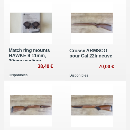
Match ring mounts
Crosse ARMSCO
HAWKE 9-11mm,
pour Cal 22lr neuve
30mm medium
double screw neuf
38,40 €
70,00 €
Disponibles
Disponibles