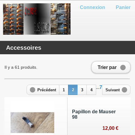
Connexion
Panier
Accessoires
Trier par
Il y a 61 produits.
...
7
Précédent
1
2
3
4
Suivant
Papillon de Mauser
98
12,00 €