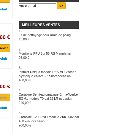
oduit
MEILLEURES VENTES
1
Kit de nettoyage pour arme de poing
00 €
13,00 €
anier
2
Munitions PPU 8 x 56 RS Mannlicher
26,00 €
oduit
3
Pistolet Unique modele DES-VO Vitesse
olympique calibre 22 Short occasion
480,00 €
00 €
4
Carabine Semi-automatique Erma-Werke
anier
EGM1 modèle 70 cal 22 LR occasion
240,00 €
oduit
5
Carabine CZ-BRNO modele ZKK- 602 cal
458 win. occasion
900,00 €