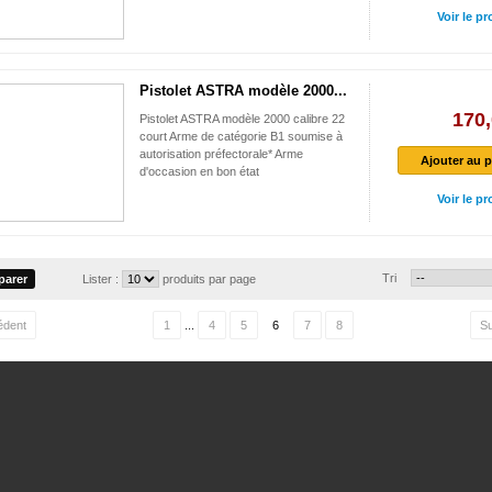
Voir le pr
Pistolet ASTRA modèle 2000...
170,
Pistolet ASTRA modèle 2000 calibre 22
court Arme de catégorie B1 soumise à
autorisation préfectorale* Arme
Ajouter au p
d'occasion en bon état
Voir le pr
Tri
Lister :
produits par page
édent
1
...
4
5
6
7
8
Su