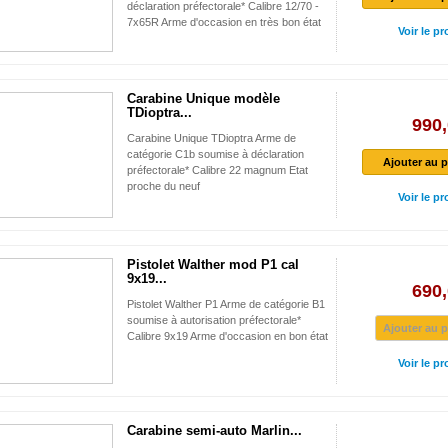
déclaration préfectorale* Calibre 12/70 -
7x65R Arme d'occasion en très bon état
Voir le pr
Carabine Unique modèle
TDioptra...
990,
Carabine Unique TDioptra Arme de
catégorie C1b soumise à déclaration
Ajouter au p
préfectorale* Calibre 22 magnum Etat
proche du neuf
Voir le pr
Pistolet Walther mod P1 cal
9x19...
690,
Pistolet Walther P1 Arme de catégorie B1
soumise à autorisation préfectorale*
Ajouter au p
Calibre 9x19 Arme d'occasion en bon état
Voir le pr
Carabine semi-auto Marlin...