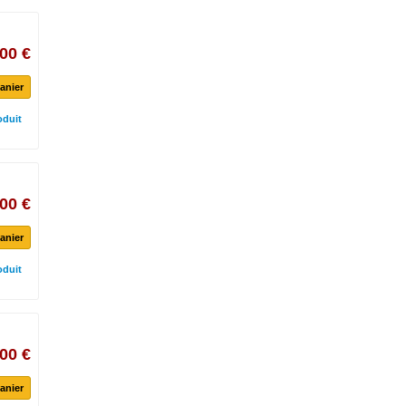
00 €
anier
oduit
00 €
anier
oduit
00 €
anier