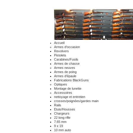
Accueil
Armes d'occasion
Revolvers
Pistolets
Carabines/Fusils
Armes de chasse
Armes neuves
Armes de poing
Armes d'épaule
Fabrications BlackGuns
Optiques
Montage de lunette
Accessoires
nettoyage et entretien
crosses/poignées/gardes main
Rails
Etuis/Housses
Chargeurs
22 long rifle
7.65 mm
9 x 19
10 mm auto