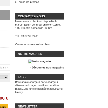
» Toutes les promos
CONTACTEZ-NOUS
Notre service client est disponible le :
mardi - jeudi - vendredi entre 9h-12h et
14h-19h et le samedi de 9h-12h
Tél. :
03 87 92 99 63
Contacter notre service client
NOTRE MAGASIN
ivant »
» Découvrez nos magasins
TAGS
Bore snake
chargeur
porte chargeur
détente recknagel
munitions
carabine
BlackGuns
lunette
poignée magpul
farrel
timney
00 €
NEWSLETTER
anier