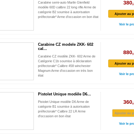
380,
Carabine semi-auto Marlin Glenfield
modèle 60D calibre 22 long rifle Arme de
catégorie B2 soumise à autorisation
Ajouter au p
préfectorale* Arme d'occasion en bon état
Voir le pr
Carabine CZ modele ZKK- 602
cal...
880,
Carabine CZ modèle ZKK- 602 Arme de
Catégorie C1b soumise à déclaration
Ajouter au p
préfectorale* Calibre 458 winchester
Magnum Arme d'occasion en très bon
Voir le pr
état
Pistolet Unique modèle D6...
360,
Pistolet Unique modèle D6 Arme de
catégorie B1 soumise à autorisation
préfectorale* Calibre 22 LR Arme
Ajouter au p
d'occasion en bon état
Voir le pr