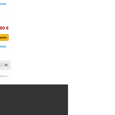
oduit
00 €
anier
oduit
ivant »