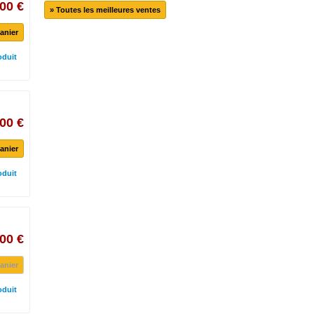
00 €
» Toutes les meilleures ventes
anier
oduit
00 €
anier
oduit
00 €
anier
oduit