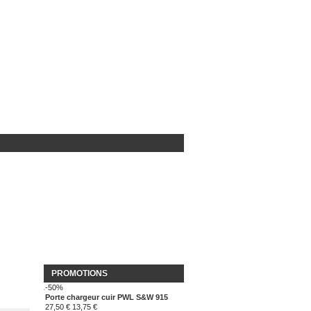
PROMOTIONS
-50%
Porte chargeur cuir PWL S&W 915
27,50 €
13,75 €