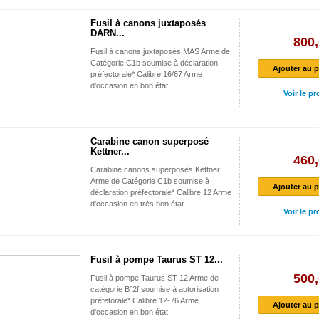
Fusil à canons juxtaposés
DARN...
800,
Fusil à canons juxtaposés MAS Arme de
Catégorie C1b soumise à déclaration
Ajouter au p
préfectorale* Calibre 16/67 Arme
d'occasion en bon état
Voir le pr
Carabine canon superposé
Kettner...
460,
Carabine canons superposés Kettner
Arme de Catégorie C1b soumise à
Ajouter au p
déclaration préfectorale* Calibre 12 Arme
d'occasion en très bon état
Voir le pr
Fusil à pompe Taurus ST 12...
500,
Fusil à pompe Taurus ST 12 Arme de
catégorie B°2f soumise à autorisation
préfetorale* Calibre 12-76 Arme
Ajouter au p
d'occasion en bon état