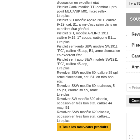
d'occasion en excellent état
Il y a 7
Pistolet Canik modèle TTI combat + pro
point MECANIK M01 micro reflex...
Lire plus
SOU
Pistolet STI modèle Apeiro 2011, calibre
9x19, cat. B1, arme d'occasion dans un
excellent état général.
Pistolet STI, modèle APEIRO 1911,
Rev
calibre 9x19, 17 coups, catégorie B1....
Lire plus
Pist
Pistolet semi-auto S&W modèle SW1911
"PC", calibre 45 acp, B1, arme d'occasion
en excellent état.
Cara
Pistolet semi auto S&W, modèle SW1911
"PC", calibre 45 acp,...
Arm
Lire plus
Revolver S&W modèle 60, calibre 38 spl,
arme d'occasion, cat. B1. en très bon
état.
Revolver S&W modèle 60, stainless, 5
« Préc
coups, calibre 38 spl, arme...
Lire plus
Revolver SW modèle 629 classic,
occasion en très bon état, calibre 44
mag. B1.
Revolver S&W modèle 629 classic,
occasion en très bon état, calibre...
Lire plus
» Tous les nouveaux produits