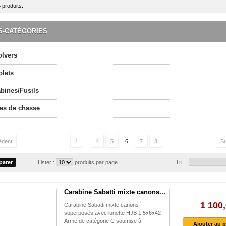
5 produits.
S-CATÉGORIES
olvers
olets
bines/Fusils
es de chasse
édent
1
...
4
5
6
7
8
Su
Tri
Lister :
produits par page
Carabine Sabatti mixte canons...
1 100,
Carabine Sabatti mixte canons
superposés avec lunette HJB 1,5x6x42
Arme de catégorie C soumise à
Ajouter au p