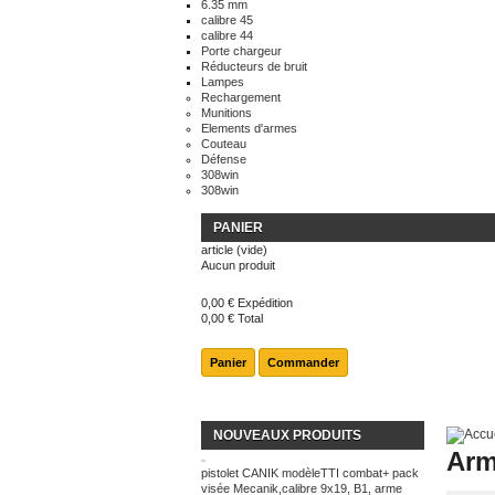
6.35 mm
calibre 45
calibre 44
Porte chargeur
Réducteurs de bruit
Lampes
Rechargement
Munitions
Elements d'armes
Couteau
Défense
308win
308win
PANIER
article
(vide)
Aucun produit
0,00 €
Expédition
0,00 €
Total
Panier
Commander
NOUVEAUX PRODUITS
Arm
pistolet CANIK modèleTTI combat+ pack
visée Mecanik,calibre 9x19, B1, arme