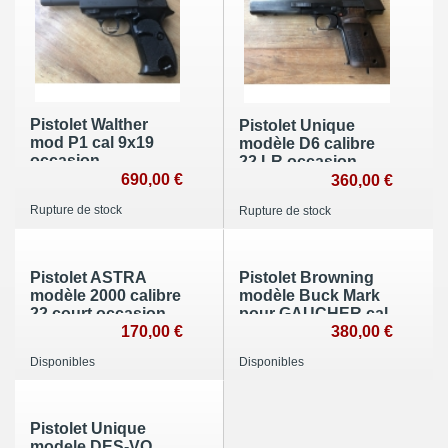
Pistolet Walther
Pistolet Unique
mod P1 cal 9x19
modèle D6 calibre
occasion
22 LR occasion
690,00 €
360,00 €
Rupture de stock
Rupture de stock
Pistolet ASTRA
Pistolet Browning
modèle 2000 calibre
modèle Buck Mark
22 court occasion
pour GAUCHER cal
22LR occasion
170,00 €
380,00 €
Disponibles
Disponibles
Pistolet Unique
modele DES-VO