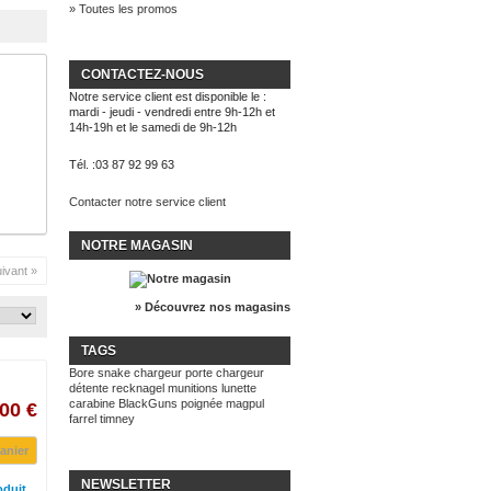
» Toutes les promos
CONTACTEZ-NOUS
Notre service client est disponible le :
mardi - jeudi - vendredi entre 9h-12h et
14h-19h et le samedi de 9h-12h
Tél. :
03 87 92 99 63
Contacter notre service client
NOTRE MAGASIN
ivant »
» Découvrez nos magasins
TAGS
Bore snake
chargeur
porte chargeur
détente recknagel
munitions
lunette
carabine BlackGuns
poignée magpul
00 €
farrel
timney
anier
NEWSLETTER
oduit