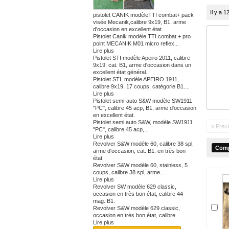
Il y a 1
pistolet CANIK modèleTTI combat+ pack
visée Mecanik,calibre 9x19, B1, arme
d'occasion en excellent état
Pistolet Canik modèle TTI combat + pro
point MECANIK M01 micro reflex...
Lire plus
Pistolet STI modèle Apeiro 2011, calibre
9x19, cat. B1, arme d'occasion dans un
excellent état général.
Pistolet STI, modèle APEIRO 1911,
calibre 9x19, 17 coups, catégorie B1....
Lire plus
Pistolet semi-auto S&W modèle SW1911
"PC", calibre 45 acp, B1, arme d'occasion
en excellent état.
Pistolet semi auto S&W, modèle SW1911
« Préc
"PC", calibre 45 acp,...
Lire plus
Revolver S&W modèle 60, calibre 38 spl,
arme d'occasion, cat. B1. en très bon
état.
Revolver S&W modèle 60, stainless, 5
coups, calibre 38 spl, arme...
Lire plus
Revolver SW modèle 629 classic,
occasion en très bon état, calibre 44
mag. B1.
Revolver S&W modèle 629 classic,
occasion en très bon état, calibre...
Lire plus