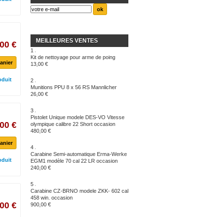
MEILLEURES VENTES
00 €
1
Kit de nettoyage pour arme de poing
anier
13,00 €
oduit
2
Munitions PPU 8 x 56 RS Mannlicher
26,00 €
3
Pistolet Unique modele DES-VO Vitesse
00 €
olympique calibre 22 Short occasion
480,00 €
anier
4
Carabine Semi-automatique Erma-Werke
oduit
EGM1 modèle 70 cal 22 LR occasion
240,00 €
5
Carabine CZ-BRNO modele ZKK- 602 cal
458 win. occasion
00 €
900,00 €