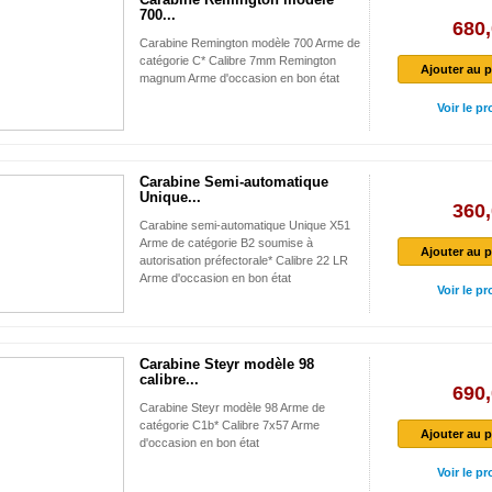
700...
680,
Carabine Remington modèle 700 Arme de
catégorie C* Calibre 7mm Remington
Ajouter au p
magnum Arme d'occasion en bon état
Voir le pr
Carabine Semi-automatique
Unique...
360,
Carabine semi-automatique Unique X51
Arme de catégorie B2 soumise à
Ajouter au p
autorisation préfectorale* Calibre 22 LR
Arme d'occasion en bon état
Voir le pr
Carabine Steyr modèle 98
calibre...
690,
Carabine Steyr modèle 98 Arme de
catégorie C1b* Calibre 7x57 Arme
Ajouter au p
d'occasion en bon état
Voir le pr