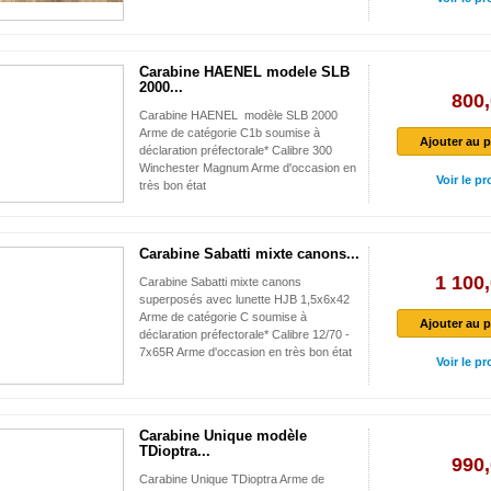
Carabine HAENEL modele SLB
2000...
800,
Carabine HAENEL modèle SLB 2000
Arme de catégorie C1b soumise à
Ajouter au p
déclaration préfectorale* Calibre 300
Winchester Magnum Arme d'occasion en
Voir le pr
très bon état
Carabine Sabatti mixte canons...
1 100,
Carabine Sabatti mixte canons
superposés avec lunette HJB 1,5x6x42
Arme de catégorie C soumise à
Ajouter au p
déclaration préfectorale* Calibre 12/70 -
7x65R Arme d'occasion en très bon état
Voir le pr
Carabine Unique modèle
TDioptra...
990,
Carabine Unique TDioptra Arme de