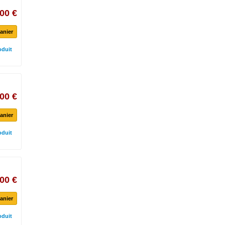
00 €
anier
oduit
00 €
anier
oduit
00 €
anier
oduit