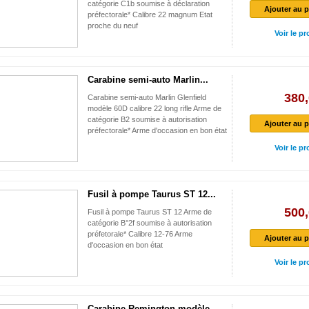
catégorie C1b soumise à déclaration
Ajouter au p
préfectorale* Calibre 22 magnum Etat
proche du neuf
Voir le pr
Carabine semi-auto Marlin...
380,
Carabine semi-auto Marlin Glenfield
modèle 60D calibre 22 long rifle Arme de
catégorie B2 soumise à autorisation
Ajouter au p
préfectorale* Arme d'occasion en bon état
Voir le pr
Fusil à pompe Taurus ST 12...
500,
Fusil à pompe Taurus ST 12 Arme de
catégorie B°2f soumise à autorisation
préfetorale* Calibre 12-76 Arme
Ajouter au p
d'occasion en bon état
Voir le pr
Carabine Remington modèle