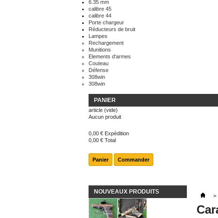
6.35 mm
calibre 45
calibre 44
Porte chargeur
Réducteurs de bruit
Lampes
Rechargement
Munitions
Elements d'armes
Couteau
Défense
308win
308win
PANIER
article
(vide)
Aucun produit
0,00 €
Expédition
0,00 €
Total
Panier
Commander
NOUVEAUX PRODUITS
>
Car