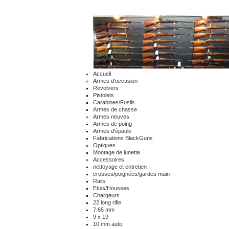
Accueil
Armes d'occasion
Revolvers
Pistolets
Carabines/Fusils
Armes de chasse
Armes neuves
Armes de poing
Armes d'épaule
Fabrications BlackGuns
Optiques
Montage de lunette
Accessoires
nettoyage et entretien
crosses/poignées/gardes main
Rails
Etuis/Housses
Chargeurs
22 long rifle
7.65 mm
9 x 19
10 mm auto