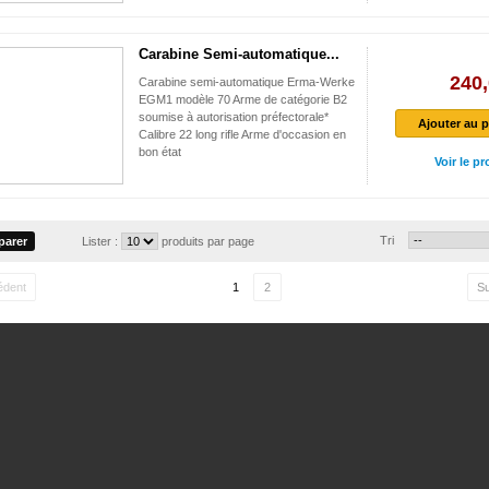
Carabine Semi-automatique...
240,
Carabine semi-automatique Erma-Werke
EGM1 modèle 70 Arme de catégorie B2
soumise à autorisation préfectorale*
Ajouter au p
Calibre 22 long rifle Arme d'occasion en
bon état
Voir le pr
Tri
Lister :
produits par page
édent
1
2
Su