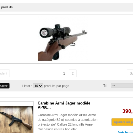
2 produits.
édent
1
2
Su
Tri
Lister :
produits par page
Carabine Armi Jager modèle
AP80...
390,
Carabine Armi Jager modèle AP80 Arme
de catégorie B2 e) soumise à autorisation
Ajouter au p
préfectorale* Calibre 22 long rifle Arme
d'occasion en très bon état
Voir le pr