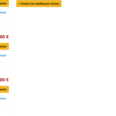
anier
» Toutes les meilleures ventes
oduit
00 €
anier
oduit
00 €
anier
oduit