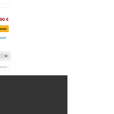
00 €
anier
oduit
ivant »