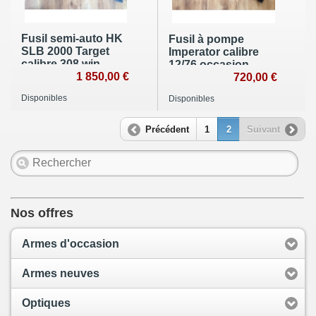
Fusil semi-auto HK
Fusil à pompe
SLB 2000 Target
Imperator calibre
calibre 308 win
12/76 occasion
occasion
1 850,00 €
720,00 €
Disponibles
Disponibles
Précédent
1
2
Suivant
Nos offres
Armes d'occasion
Armes neuves
Optiques