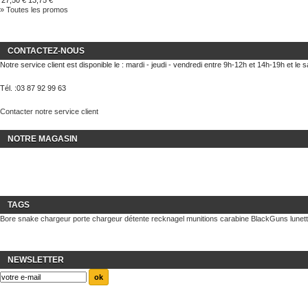
27,50 €
13,75 €
» Toutes les promos
CONTACTEZ-NOUS
Notre service client est disponible le : mardi - jeudi - vendredi entre 9h-12h et 14h-19h et le
Tél. :
03 87 92 99 63
Contacter notre service client
NOTRE MAGASIN
TAGS
Bore snake
chargeur
porte chargeur
détente recknagel
munitions
carabine BlackGuns
lunet
NEWSLETTER