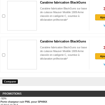
Carabine fabrication BlackGuns
Carabine fabrication BlackGuns sur base
de culasse Mauser Modèle 1909 Arme
classée en catégorie C, soumise à
Ajo
déclaration préfectorale*
V
Carabine fabrication BlackGuns
Carabine fabrication BlackGuns sur base
de culasse Mauser Modèle 1909 Arme
classée en catégorie C, soumise à
Ajo
déclaration préfectorale*
V
PROMOTIONS
-50%
Porte chargeur cuir PWL pour SPHINX