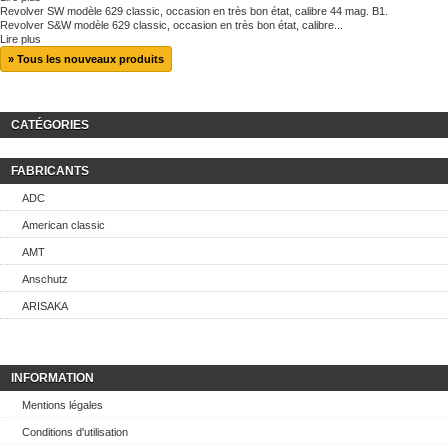
Revolver SW modèle 629 classic, occasion en très bon état, calibre 44 mag. B1.
Revolver S&W modèle 629 classic, occasion en très bon état, calibre...
Lire plus
» Tous les nouveaux produits
CATÉGORIES
FABRICANTS
ADC
American classic
AMT
Anschutz
ARISAKA
INFORMATION
Mentions légales
Conditions d'utilisation