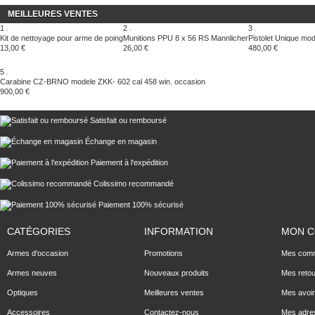
MEILLEURES VENTES
1
2
3
Kit de nettoyage pour arme de poing
Munitions PPU 8 x 56 RS Mannlicher
Pistolet Unique mo
13,00 €
26,00 €
480,00 €
5
Carabine CZ-BRNO modele ZKK- 602 cal 458 win. occasion
900,00 €
Satisfait ou remboursé
Échange en magasin
Paiement à l'expédition
Colissimo recommandé
Paiement 100% sécurisé
CATÉGORIES
INFORMATION
MON 
Armes d'occasion
Promotions
Mes com
Armes neuves
Nouveaux produits
Mes reto
Optiques
Meilleures ventes
Mes avoi
Accessoires
Contactez-nous
Mes adre