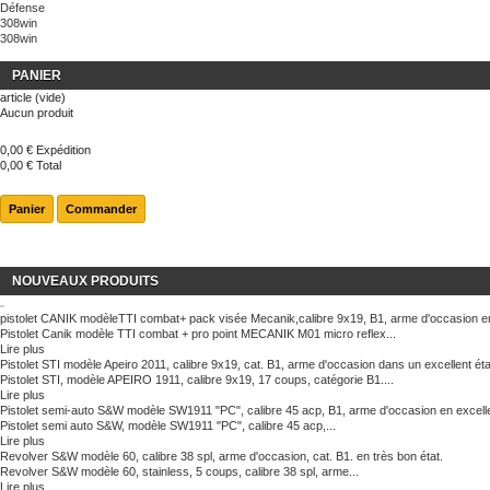
Défense
308win
308win
PANIER
article
(vide)
Aucun produit
0,00 €
Expédition
0,00 €
Total
Panier
Commander
NOUVEAUX PRODUITS
pistolet CANIK modèleTTI combat+ pack visée Mecanik,calibre 9x19, B1, arme d'occasion en
Pistolet Canik modèle TTI combat + pro point MECANIK M01 micro reflex...
Lire plus
Pistolet STI modèle Apeiro 2011, calibre 9x19, cat. B1, arme d'occasion dans un excellent éta
Pistolet STI, modèle APEIRO 1911, calibre 9x19, 17 coups, catégorie B1....
Lire plus
Pistolet semi-auto S&W modèle SW1911 "PC", calibre 45 acp, B1, arme d'occasion en excelle
Pistolet semi auto S&W, modèle SW1911 "PC", calibre 45 acp,...
Lire plus
Revolver S&W modèle 60, calibre 38 spl, arme d'occasion, cat. B1. en très bon état.
Revolver S&W modèle 60, stainless, 5 coups, calibre 38 spl, arme...
Lire plus