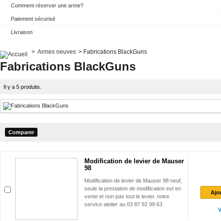
Comment réserver une arme?
Paiement sécurisé
Livraison
>
Armes neuves
>
Fabrications BlackGuns
Fabrications BlackGuns
Il y a 5 produits.
Modification de levier de Mauser
98
Modification de levier de Mauser 98 neuf,
seule la prestation de modification est en
Ajo
vente et non pas tout le levier. notre
service atelier au 03 87 92 99 63
V