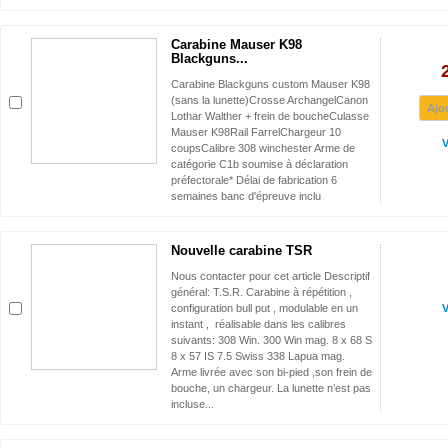
Carabine Mauser K98
Blackguns...
Carabine Blackguns custom Mauser K98
(sans la lunette)Crosse ArchangelCanon
Ajo
Lothar Walther + frein de boucheCulasse
Mauser K98Rail FarrelChargeur 10
V
coupsCalibre 308 winchester Arme de
catégorie C1b soumise à déclaration
préfectorale* Délai de fabrication 6
semaines banc d'épreuve inclu
Nouvelle carabine TSR
Nous contacter pour cet article Descriptif
général: T.S.R. Carabine à répétition ,
configuration bull put , modulable en un
V
instant , réalisable dans les calibres
suivants: 308 Win. 300 Win mag. 8 x 68 S
8 x 57 IS 7.5 Swiss 338 Lapua mag.
Arme livrée avec son bi-pied ,son frein de
bouche, un chargeur. La lunette n’est pas
incluse...