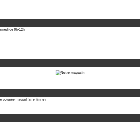
 samedi de 9h-12h
te
poignée magpul
farrel
timney