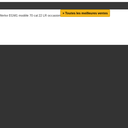
» Toutes les meilleures ventes
Werke EGM1 modèle 70 cal 22 LR occasion