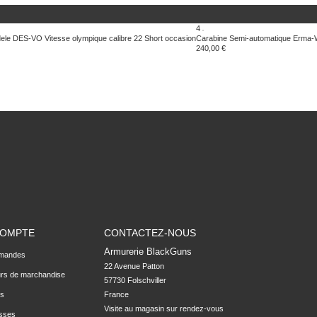
4
dele DES-VO Vitesse olympique calibre 22 Short occasion
Carabine Semi-automatique Erma-
240,00 €
COMPTE
CONTACTEZ-NOUS
Armurerie BlackGuns
mandes
22 Avenue Patton

urs de marchandise
57730 Folschviller

rs
France

Visite au magasin sur rendez-vous
sses