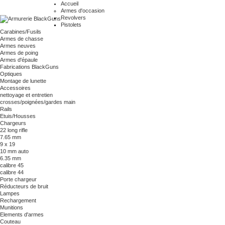
Accueil
Armes d'occasion
Revolvers
Pistolets
Carabines/Fusils
Armes de chasse
Armes neuves
Armes de poing
Armes d'épaule
Fabrications BlackGuns
Optiques
Montage de lunette
Accessoires
nettoyage et entretien
crosses/poignées/gardes main
Rails
Etuis/Housses
Chargeurs
22 long rifle
7.65 mm
9 x 19
10 mm auto
6.35 mm
calibre 45
calibre 44
Porte chargeur
Réducteurs de bruit
Lampes
Rechargement
Munitions
Elements d'armes
Couteau