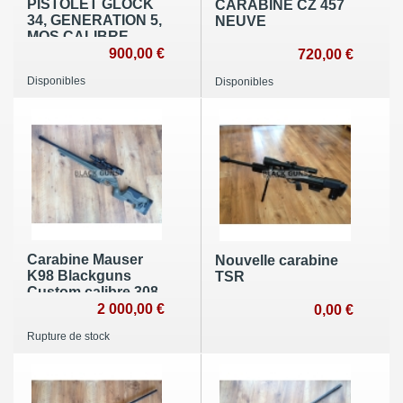
PISTOLET GLOCK
CARABINE CZ 457
34, GENERATION 5,
NEUVE
MOS,CALIBRE
9X19, NEUF.
900,00 €
720,00 €
CATEGORIE B1.
Disponibles
Disponibles
Carabine Mauser
Nouvelle carabine
K98 Blackguns
TSR
Custom calibre 308
winchester (vendu)
2 000,00 €
0,00 €
Rupture de stock