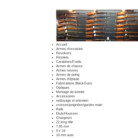
Accueil
Armes d'occasion
Revolvers
Pistolets
Carabines/Fusils
Armes de chasse
Armes neuves
Armes de poing
Armes d'épaule
Fabrications BlackGuns
Optiques
Montage de lunette
Accessoires
nettoyage et entretien
crosses/poignées/gardes main
Rails
Etuis/Housses
Chargeurs
22 long rifle
7.65 mm
9 x 19
10 mm auto