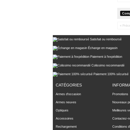
« Préc
Satisfait ou remboursé
Échange en magasin
Paiement à l'expédition
Colissimo recommandé
Paiement 100% sécurisé
CATÉGORIES
INFORM
Armes d'occasion
Promotions
Armes neuves
Nouveaux pr
Optiques
Meilleures v
Accessoires
Contactez-
Rechargement
Conditions d'