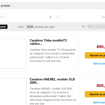
2 produits.
édent
1
2
Su
Tri
Lister :
produits par page
Carabine Tikka modèleT3
calibre...
890,
Carabine Tikka modèle T3, fût long Arme
de catégorie C1b soumise à déclaration
Ajouter au p
préfectorale* Calibre 9.3 x 62 Arme
d'occasion en très bon état
Voir le pr
Carabine HAENEL modele SLB
2000...
800,
Carabine HAENEL modèle SLB 2000
Arme de catégorie C1b soumise à
Ajouter au p
déclaration préfectorale* Calibre 300
Winchester Magnum Arme d'occasion en
Voir le pr
très bon état