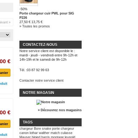
-50%
Porte chargeur cuir PWL pour SIG
P226
27,50 €
13,75 €
ivant »
» Toutes les promos
CONTACTEZ-NOUS
Notre service client est disponible le :
mardi - jeudi - vendredi entre 9h-12h et
14h-19h et le samedi de 9h-12h
00 €
Tél. :
03 87 92 99 63
anier
Contacter notre service client
oduit
NOTRE MAGASIN
» Découvrez nos magasins
00 €
TAGS
anier
chargeur
Bore snake
porte chargeur
canon lothar walther match
culasse
oduit
Mauser
bipied harris
montage leupold