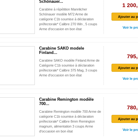
Schönauer...
1 200,
Carabine à répétition Mannlicher
Schönauer modèle M72 Arme de
Ajouter au p
catégorie C1b soumise à déclaration
préfectorale* Calibre 270 Win , 5 coups
Voir le pr
Arme d'occasion en bon état
Carabine SAKO modele
Finland...
795,
Carabine SAKO modèle Finland Arme de
Catégorie C1b soumise à déclaration
Ajouter au p
préfectorale* Calibre 375 Mag, 3 coups
Arme d'occasion en bon état
Voir le pr
Carabine Remington modèle
700...
780,
Carabine Remington modèle 700 Arme de
catégorie C1b soumise à déclaration
Ajouter au p
préfectorale* Calibre 8mm Remington
magnum, alimentation 3 coups Arme
Voir le pr
d'occasion en bon état