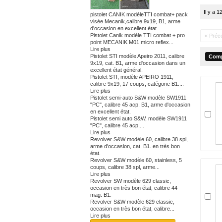
Il y a 1
pistolet CANIK modèleTTI combat+ pack
visée Mecanik,calibre 9x19, B1, arme
d'occasion en excellent état
Pistolet Canik modèle TTI combat + pro
« Préc
point MECANIK M01 micro reflex...
Lire plus
Pistolet STI modèle Apeiro 2011, calibre
9x19, cat. B1, arme d'occasion dans un
excellent état général.
Pistolet STI, modèle APEIRO 1911,
calibre 9x19, 17 coups, catégorie B1....
Lire plus
Pistolet semi-auto S&W modèle SW1911
"PC", calibre 45 acp, B1, arme d'occasion
en excellent état.
Pistolet semi auto S&W, modèle SW1911
"PC", calibre 45 acp,...
Lire plus
Revolver S&W modèle 60, calibre 38 spl,
arme d'occasion, cat. B1. en très bon
état.
Revolver S&W modèle 60, stainless, 5
coups, calibre 38 spl, arme...
Lire plus
Revolver SW modèle 629 classic,
occasion en très bon état, calibre 44
mag. B1.
Revolver S&W modèle 629 classic,
occasion en très bon état, calibre...
Lire plus