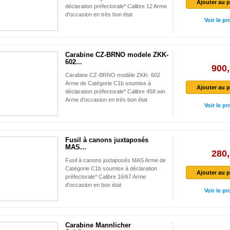
Ajouter au p
déclaration préfectorale* Calibre 12 Arme
d'occasion en très bon état
Voir le pr
Carabine CZ-BRNO modele ZKK-
602...
900,
Carabine CZ-BRNO modèle ZKK- 602
Arme de Catégorie C1b soumise à
Ajouter au p
déclaration préfectorale* Calibre 458 win
Arme d'occasion en très bon état
Voir le pr
Fusil à canons juxtaposés
MAS...
280,
Fusil à canons juxtaposés MAS Arme de
Catégorie C1b soumise à déclaration
Ajouter au p
préfectorale* Calibre 16/67 Arme
d'occasion en bon état
Voir le pr
Carabine Mannlicher