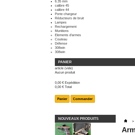
6.35 mm
calibre 45
calibre 44
Porte chargeur
Réducteurs de bruit
Lampes
Rechargement
Munitions
Elements d'armes
Couteau
Défense
308win
308win
PANIER
article
(vide)
Aucun produit
0,00 €
Expédition
0,00 €
Total
Panier
Commander
NOUVEAUX PRODUITS
>
Arm