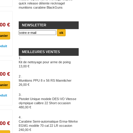
quick release
détente recknagel
munitions
carabine BlackGuns
00 €
NEWSLETTER
anier
oduit
MEILLEURES VENTES
1
Kit de nettoyage pour arme de poing
13,00 €
00 €
2
Munitions PPU 8 x 56 RS Mannlicher
26,00 €
anier
3
oduit
Pistolet Unique modele DES-VO Vitesse
olympique calibre 22 Short occasion
480,00 €
4
Carabine Semi-automatique Erma-Werke
00 €
EGM1 modèle 70 cal 22 LR occasion
240,00 €