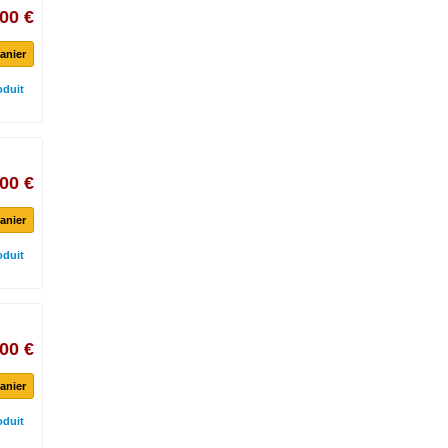
00 €
anier
oduit
00 €
anier
oduit
00 €
anier
oduit