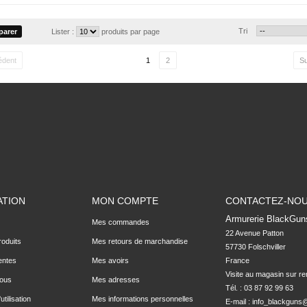
Tri
Lister :
produits par page
édent
1
2
Su
ATION
MON COMPTE
CONTACTEZ-NO
Armurerie BlackGun
Mes commandes
22 Avenue Patton

oduits
Mes retours de marchandise
57730 Folschviller

entes
Mes avoirs
France

Visite au magasin sur r
nous
Mes adresses
Tél. : 03 87 92 99 63
utilisation
Mes informations personnelles
E-mail :
info_blackguns@