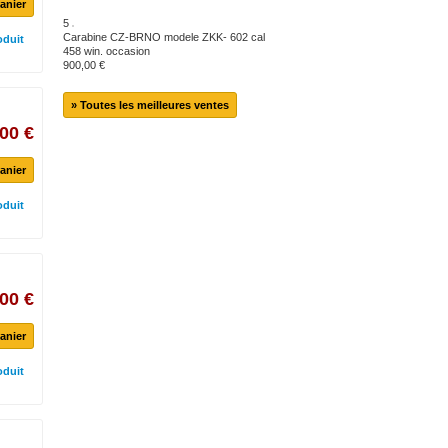
anier
5
Carabine CZ-BRNO modele ZKK- 602 cal
oduit
458 win. occasion
900,00 €
» Toutes les meilleures ventes
00 €
anier
oduit
00 €
anier
oduit