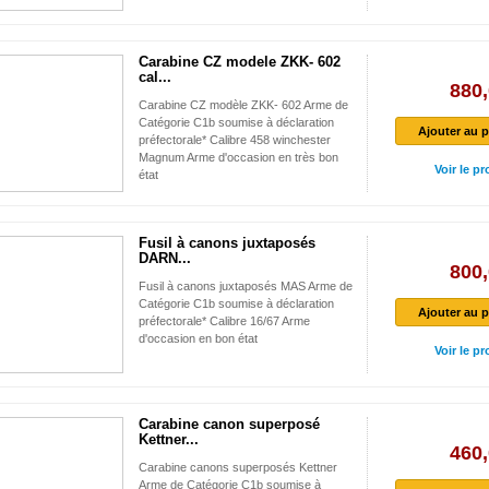
Carabine CZ modele ZKK- 602
cal...
880,
Carabine CZ modèle ZKK- 602 Arme de
Catégorie C1b soumise à déclaration
Ajouter au p
préfectorale* Calibre 458 winchester
Magnum Arme d'occasion en très bon
Voir le pr
état
Fusil à canons juxtaposés
DARN...
800,
Fusil à canons juxtaposés MAS Arme de
Catégorie C1b soumise à déclaration
Ajouter au p
préfectorale* Calibre 16/67 Arme
d'occasion en bon état
Voir le pr
Carabine canon superposé
Kettner...
460,
Carabine canons superposés Kettner
Arme de Catégorie C1b soumise à