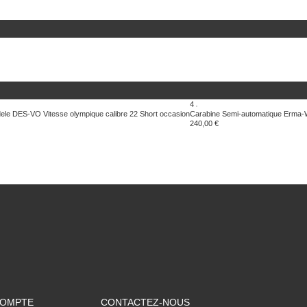
4
dele DES-VO Vitesse olympique calibre 22 Short occasion
Carabine Semi-automatique Erma-
240,00 €
COMPTE
CONTACTEZ-NOUS