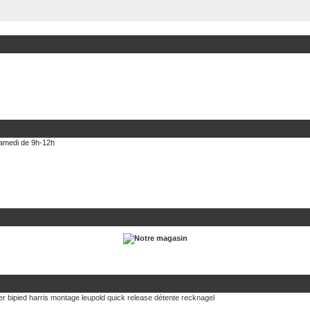
 samedi de 9h-12h
er
bipied harris
montage leupold quick release
détente recknagel