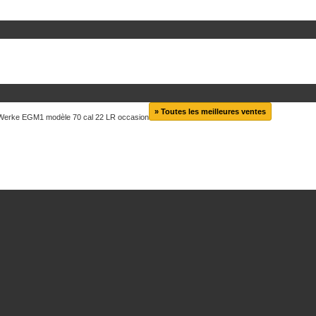
» Toutes les meilleures ventes
Werke EGM1 modèle 70 cal 22 LR occasion