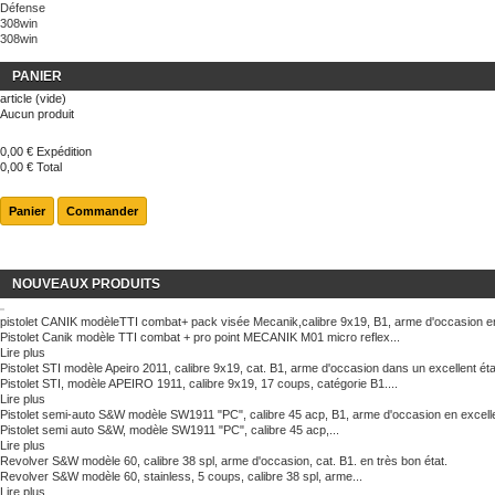
Défense
308win
308win
PANIER
article
(vide)
Aucun produit
0,00 €
Expédition
0,00 €
Total
Panier
Commander
NOUVEAUX PRODUITS
pistolet CANIK modèleTTI combat+ pack visée Mecanik,calibre 9x19, B1, arme d'occasion en
Pistolet Canik modèle TTI combat + pro point MECANIK M01 micro reflex...
Lire plus
Pistolet STI modèle Apeiro 2011, calibre 9x19, cat. B1, arme d'occasion dans un excellent éta
Pistolet STI, modèle APEIRO 1911, calibre 9x19, 17 coups, catégorie B1....
Lire plus
Pistolet semi-auto S&W modèle SW1911 "PC", calibre 45 acp, B1, arme d'occasion en excelle
Pistolet semi auto S&W, modèle SW1911 "PC", calibre 45 acp,...
Lire plus
Revolver S&W modèle 60, calibre 38 spl, arme d'occasion, cat. B1. en très bon état.
Revolver S&W modèle 60, stainless, 5 coups, calibre 38 spl, arme...
Lire plus