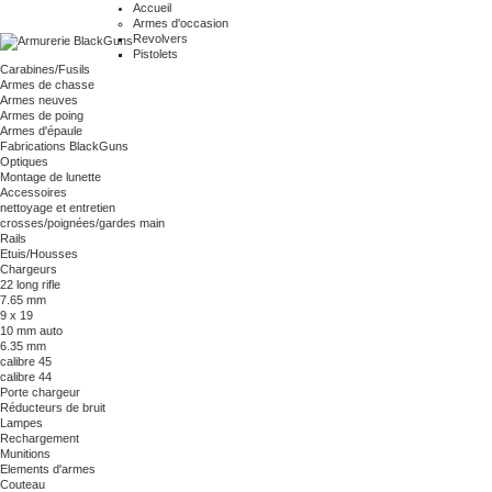
Accueil
Armes d'occasion
Revolvers
Pistolets
Carabines/Fusils
Armes de chasse
Armes neuves
Armes de poing
Armes d'épaule
Fabrications BlackGuns
Optiques
Montage de lunette
Accessoires
nettoyage et entretien
crosses/poignées/gardes main
Rails
Etuis/Housses
Chargeurs
22 long rifle
7.65 mm
9 x 19
10 mm auto
6.35 mm
calibre 45
calibre 44
Porte chargeur
Réducteurs de bruit
Lampes
Rechargement
Munitions
Elements d'armes
Couteau