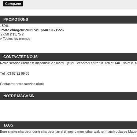
PROMOTIONS
-50%
Porte chargeur cuir PWL pour SIG P226
27,50 €
13,75 €
» Toutes les promos
CONTACTEZ-NOUS
Notre service client est disponible le : mardi - jeudi - vendredi entre 9h-12h et 14h-19h et le
Tél. :
03 87 92 99 63
Contacter notre service client
NOTRE MAGASIN
TAGS
Bore snake
chargeur
porte chargeur
farrel
timney
canon lothar walther match
culasse Maus