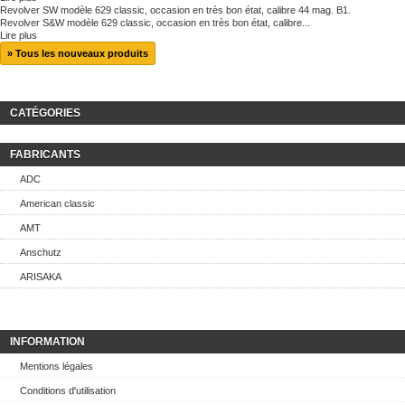
Revolver SW modèle 629 classic, occasion en très bon état, calibre 44 mag. B1.
Revolver S&W modèle 629 classic, occasion en très bon état, calibre...
Lire plus
» Tous les nouveaux produits
CATÉGORIES
FABRICANTS
ADC
American classic
AMT
Anschutz
ARISAKA
INFORMATION
Mentions légales
Conditions d'utilisation