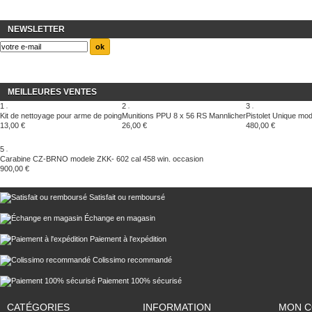
NEWSLETTER
MEILLEURES VENTES
1
2
3
Kit de nettoyage pour arme de poing
Munitions PPU 8 x 56 RS Mannlicher
Pistolet Unique mo
13,00 €
26,00 €
480,00 €
5
Carabine CZ-BRNO modele ZKK- 602 cal 458 win. occasion
900,00 €
Satisfait ou remboursé
Échange en magasin
Paiement à l'expédition
Colissimo recommandé
Paiement 100% sécurisé
CATÉGORIES
INFORMATION
MON 