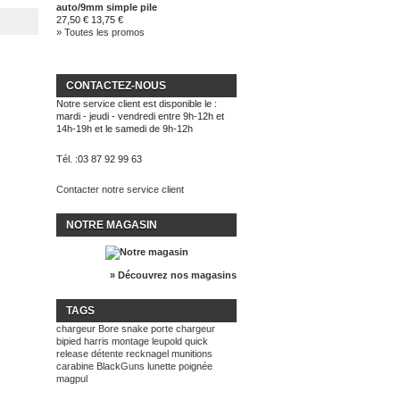
auto/9mm simple pile
27,50 €
13,75 €
» Toutes les promos
CONTACTEZ-NOUS
Notre service client est disponible le :
mardi - jeudi - vendredi entre 9h-12h et
14h-19h et le samedi de 9h-12h
Tél. :
03 87 92 99 63
Contacter notre service client
NOTRE MAGASIN
» Découvrez nos magasins
TAGS
chargeur
Bore snake
porte chargeur
bipied harris
montage leupold quick
release
détente recknagel
munitions
carabine BlackGuns
lunette
poignée
magpul