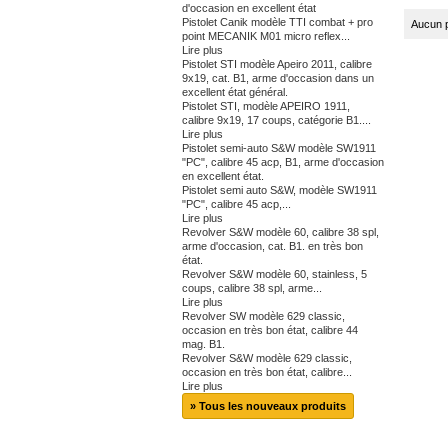
d'occasion en excellent état
Pistolet Canik modèle TTI combat + pro
Aucun p
point MECANIK M01 micro reflex...
Lire plus
Pistolet STI modèle Apeiro 2011, calibre
9x19, cat. B1, arme d'occasion dans un
excellent état général.
Pistolet STI, modèle APEIRO 1911,
calibre 9x19, 17 coups, catégorie B1....
Lire plus
Pistolet semi-auto S&W modèle SW1911
"PC", calibre 45 acp, B1, arme d'occasion
en excellent état.
Pistolet semi auto S&W, modèle SW1911
"PC", calibre 45 acp,...
Lire plus
Revolver S&W modèle 60, calibre 38 spl,
arme d'occasion, cat. B1. en très bon
état.
Revolver S&W modèle 60, stainless, 5
coups, calibre 38 spl, arme...
Lire plus
Revolver SW modèle 629 classic,
occasion en très bon état, calibre 44
mag. B1.
Revolver S&W modèle 629 classic,
occasion en très bon état, calibre...
Lire plus
» Tous les nouveaux produits