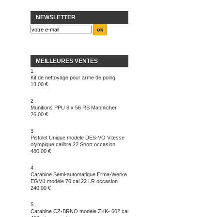
NEWSLETTER
MEILLEURES VENTES
1
Kit de nettoyage pour arme de poing
13,00 €
2
Munitions PPU 8 x 56 RS Mannlicher
26,00 €
3
Pistolet Unique modele DES-VO Vitesse
olympique calibre 22 Short occasion
480,00 €
4
Carabine Semi-automatique Erma-Werke
EGM1 modèle 70 cal 22 LR occasion
240,00 €
5
Carabine CZ-BRNO modele ZKK- 602 cal