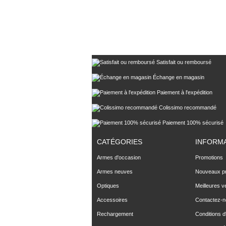
Satisfait ou remboursé
Échange en magasin
Paiement à l'expédition
Colissimo recommandé
Paiement 100% sécurisé
CATÉGORIES
INFORM
Armes d'occasion
Promotions
Armes neuves
Nouveaux pr
Optiques
Meilleures v
Accessoires
Contactez-
Rechargement
Conditions d'