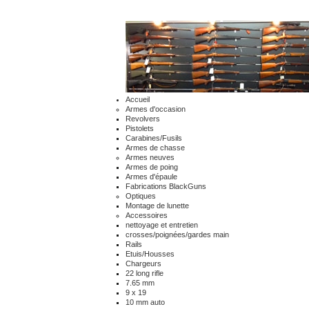
Accueil
Armes d'occasion
Revolvers
Pistolets
Carabines/Fusils
Armes de chasse
Armes neuves
Armes de poing
Armes d'épaule
Fabrications BlackGuns
Optiques
Montage de lunette
Accessoires
nettoyage et entretien
crosses/poignées/gardes main
Rails
Etuis/Housses
Chargeurs
22 long rifle
7.65 mm
9 x 19
10 mm auto