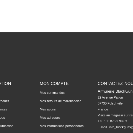
ATION
MON COMPTE
CONTACTEZ-NO
Armurerie BlackGun
Mes commandes
22 Avenue Patton

oduits
Mes retours de marchandise
57730 Folschviller

entes
Mes avoirs
France

Visite au magasin sur r
nous
Mes adresses
Tél. : 03 87 92 99 63
utilisation
Mes informations personnelles
E-mail :
info_blackguns@