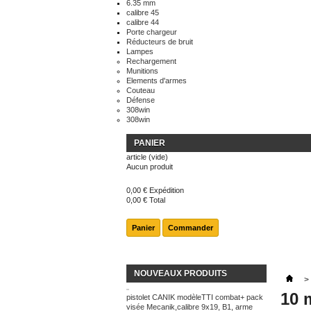
6.35 mm
calibre 45
calibre 44
Porte chargeur
Réducteurs de bruit
Lampes
Rechargement
Munitions
Elements d'armes
Couteau
Défense
308win
308win
PANIER
article
(vide)
Aucun produit
0,00 €
Expédition
0,00 €
Total
Panier
Commander
NOUVEAUX PRODUITS
>
10 
pistolet CANIK modèleTTI combat+ pack
visée Mecanik,calibre 9x19, B1, arme