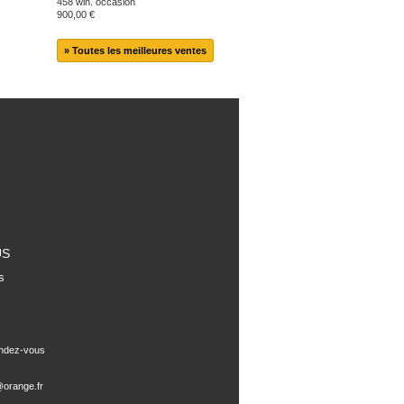
458 win. occasion
900,00 €
» Toutes les meilleures ventes
US
s
endez-vous
orange.fr