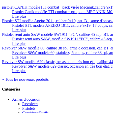
pistolet CANIK modèleTTI combat+ pack visée Mecanik,calibre 9x19,
Pistolet Canik modèle TTI combat + pro point MECANIK M01 
Lire plus
Pistolet STI modèle Apeiro 2011, calibre 9x19, cat. B1, arme d'occasio
Pistolet STI, modèle APEIRO 1911, calibre 9x19, 17 coups, cat
Lire plus
Pistolet semi-auto S&W modèle SW1911 "PC", calibre 45 acp, B1, arm
Pistolet semi auto S&W, modèle SW1911 "PC", calibre 45 acp,.
Lire plus
Revolver S&W modèle 60, calibre 38 spl, arme d'occasion, cat. B1. en 
Revolver S&W modèle 60, stainless, 5 coups, calibre 38 spl, ar
Lire plus
Revolver SW modèle 629 classic, occasion en très bon état, calibre 4
Revolver S&W modèle 629 classic, occasion en très bon état, ca
Lire plus
» Tous les nouveaux produits
Catégories
Armes d'occasion
Revolvers
Pistolets
Carabines/Fusils