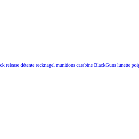
ck release
détente recknagel
munitions
carabine BlackGuns
lunette
poi