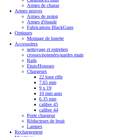
Armes de chasse
Armes neuves
Armes de poing
Armes d'épaule
Fabrications BlackGuns
Optiques
Montage de lunette
Accessoires
nettoyage et entretien
crosses/poignées/gardes main
Rails
Etuis/Housses
Chargeurs
22 long rifle
7.65 mm
9 x 19
10 mm auto
6.35 mm
calibre 45
calibre 44
Porte chargeur
Réducteurs de bruit
Lampes
Rechargement