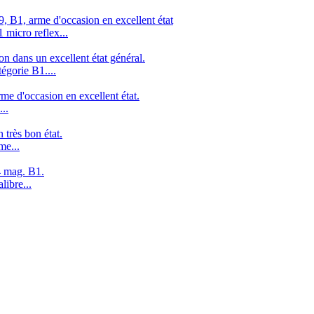
 B1, arme d'occasion en excellent état
micro reflex...
n dans un excellent état général.
égorie B1....
e d'occasion en excellent état.
..
très bon état.
me...
4 mag. B1.
libre...