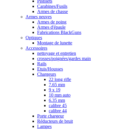
Pistolets
Carabines/Fusils
Armes de chasse
Armes neuves
Armes de poing
Armes d'épaule
Fabrications BlackGuns
Optiques
Montage de lunette
Accessoires
nettoyage et entretien
crosses/poignées/gardes main
Rails
Etuis/Housses
Chargeurs
22 long rifle
7.65 mm
9 x 19
10 mm auto
6.35 mm
calibre 45
calibre 44
Porte chargeur
Réducteurs de bruit
Lampes