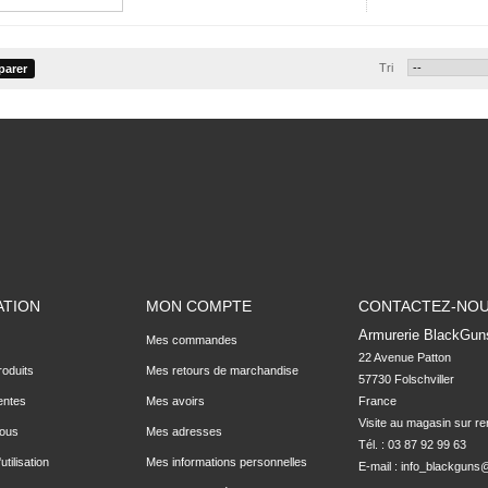
Tri
ATION
MON COMPTE
CONTACTEZ-NO
Armurerie BlackGun
Mes commandes
22 Avenue Patton

oduits
Mes retours de marchandise
57730 Folschviller

entes
Mes avoirs
France

Visite au magasin sur r
nous
Mes adresses
Tél. : 03 87 92 99 63
utilisation
Mes informations personnelles
E-mail :
info_blackguns@