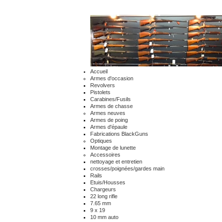
Accueil
Armes d'occasion
Revolvers
Pistolets
Carabines/Fusils
Armes de chasse
Armes neuves
Armes de poing
Armes d'épaule
Fabrications BlackGuns
Optiques
Montage de lunette
Accessoires
nettoyage et entretien
crosses/poignées/gardes main
Rails
Etuis/Housses
Chargeurs
22 long rifle
7.65 mm
9 x 19
10 mm auto