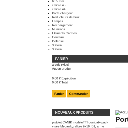
6.35 mm
calibre 45
calibre 44
Porte chargeur
Réducteurs de bruit
Lampes
Rechargement
Munitions
Elements d'armes
Couteau
Défense
308win
308win
PANIER
article
(vide)
Aucun produit
0,00 €
Expédition
0,00 €
Total
Panier
Commander
NOUVEAUX PRODUITS
Por
pistolet CANIK modèleTTI combat+ pack
visée Mecanik,calibre 9x19, B1, arme