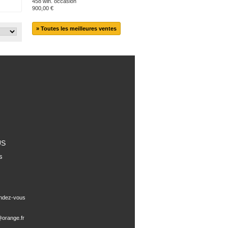
458 win. occasion
900,00 €
» Toutes les meilleures ventes
US
s
endez-vous
orange.fr