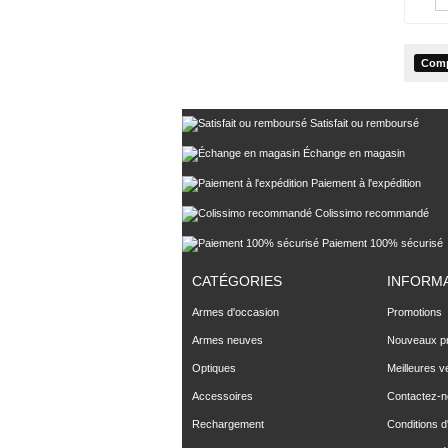
Satisfait ou remboursé
Échange en magasin
Paiement à l'expédition
Colissimo recommandé
Paiement 100% sécurisé
CATÉGORIES
INFORM
Armes d'occasion
Promotions
Armes neuves
Nouveaux pr
Optiques
Meilleures v
Accessoires
Contactez-
Rechargement
Conditions d'