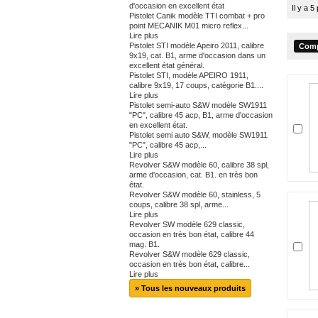
d'occasion en excellent état
Il y a 5
Pistolet Canik modèle TTI combat + pro
point MECANIK M01 micro reflex...
Lire plus
Pistolet STI modèle Apeiro 2011, calibre
9x19, cat. B1, arme d'occasion dans un
excellent état général.
Pistolet STI, modèle APEIRO 1911,
calibre 9x19, 17 coups, catégorie B1....
Lire plus
Pistolet semi-auto S&W modèle SW1911
"PC", calibre 45 acp, B1, arme d'occasion
en excellent état.
Pistolet semi auto S&W, modèle SW1911
"PC", calibre 45 acp,...
Lire plus
Revolver S&W modèle 60, calibre 38 spl,
arme d'occasion, cat. B1. en très bon
état.
Revolver S&W modèle 60, stainless, 5
coups, calibre 38 spl, arme...
Lire plus
Revolver SW modèle 629 classic,
occasion en très bon état, calibre 44
mag. B1.
Revolver S&W modèle 629 classic,
occasion en très bon état, calibre...
Lire plus
» Tous les nouveaux produits