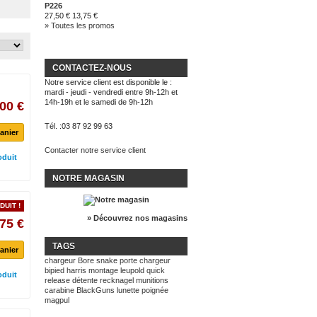
P226
27,50 €
13,75 €
» Toutes les promos
CONTACTEZ-NOUS
Notre service client est disponible le :
mardi - jeudi - vendredi entre 9h-12h et
14h-19h et le samedi de 9h-12h
00 €
Tél. :
03 87 92 99 63
anier
Contacter notre service client
oduit
NOTRE MAGASIN
DUIT !
» Découvrez nos magasins
75 €
TAGS
anier
chargeur
Bore snake
porte chargeur
bipied harris
montage leupold quick
oduit
release
détente recknagel
munitions
carabine BlackGuns
lunette
poignée
magpul