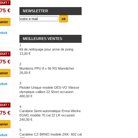
DUIT !
75 €
NEWSLETTER
anier
oduit
MEILLEURES VENTES
1
Kit de nettoyage pour arme de poing
13,00 €
DUIT !
75 €
2
Munitions PPU 8 x 56 RS Mannlicher
26,00 €
anier
3
oduit
Pistolet Unique modele DES-VO Vitesse
olympique calibre 22 Short occasion
480,00 €
DUIT !
4
Carabine Semi-automatique Erma-Werke
75 €
EGM1 modèle 70 cal 22 LR occasion
240,00 €
anier
5
Carabine CZ-BRNO modele ZKK- 602 cal
oduit