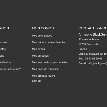
ATION
MON COMPTE
CONTACTEZ-NO
Armurerie BlackGun
Mes commandes
22 Avenue Patton

oduits
Mes retours de marchandise
57730 Folschviller

entes
Mes avoirs
France

Visite au magasin sur r
nous
Mes adresses
Tél. : 03 87 92 99 63
utilisation
Mes informations personnelles
E-mail :
info_blackguns@
server une arme?
Mes bons de réduction
Mes produits favoris
Sign out