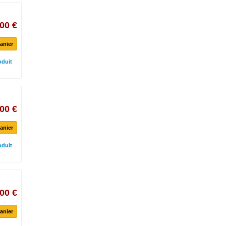
00 €
anier
oduit
00 €
anier
oduit
00 €
anier