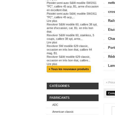
nett
Pistolet semi-auto S&W modèle SW1911
"PC", calibre 45 acp, B1, arme d'occasion
en excellent état.
cro
Pistolet semi auto S&W, modèle SW1911
"PC", calibre 45 acp,...
Rail
Lire plus
Revolver S&W modèle 60, calibre 38 spl,
arme d'occasion, cat. B1. en très bon
Etu
état.
Revolver S&W modèle 60, stainless, 5
Cha
coups, calibre 38 spl, arme...
Lire plus
Revolver SW modèle 629 classic,
Port
occasion en très bon état, calibre 44
mag. B1.
Rédu
Revolver S&W modèle 629 classic,
occasion en très bon état, calibre...
Lire plus
Lam
» Tous les nouveaux produits
« Préc
CATÉGORIES
FABRICANTS
ADC
American classic