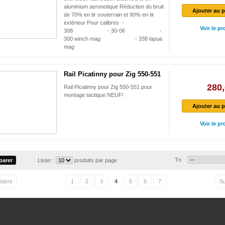
aluminium aeronotique Réduction du bruit
Ajouter au p
de 70% en tir souterrain et 90% en tir
extérieur Pour calibres -
Voir le pr
308 - 30-06 -
300 winch mag - 338 lapua
mag
Rail Picatinny pour Zig 550-551
280,
Rail Picatinny pour Zig 550-551 pour
montage tactique NEUF!
Ajouter au p
Voir le pr
Tri
Lister :
produits par page
édent
1
2
3
4
5
6
7
Su