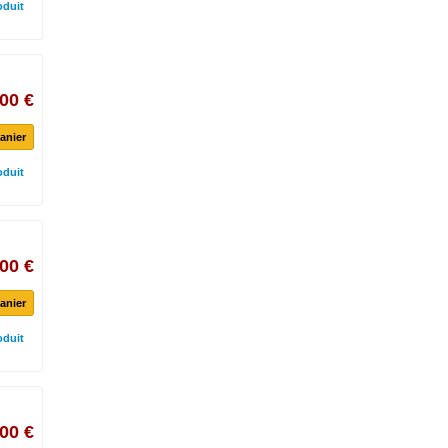
oduit
00 €
anier
oduit
00 €
anier
oduit
00 €