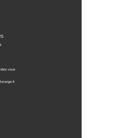
US
s
endez-vous
orange.fr