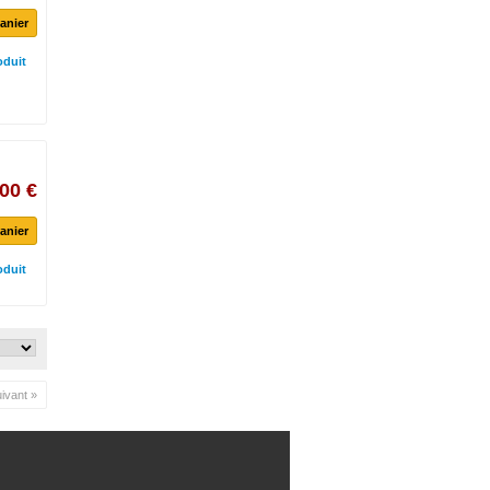
anier
oduit
00 €
anier
oduit
ivant »