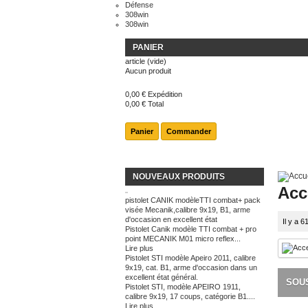
Défense
308win
308win
PANIER
article
(vide)
Aucun produit
0,00 €
Expédition
0,00 €
Total
Panier
Commander
NOUVEAUX PRODUITS
Acc
pistolet CANIK modèleTTI combat+ pack
visée Mecanik,calibre 9x19, B1, arme
d'occasion en excellent état
Il y a 6
Pistolet Canik modèle TTI combat + pro
point MECANIK M01 micro reflex...
Lire plus
Pistolet STI modèle Apeiro 2011, calibre
9x19, cat. B1, arme d'occasion dans un
excellent état général.
SOU
Pistolet STI, modèle APEIRO 1911,
calibre 9x19, 17 coups, catégorie B1....
Lire plus