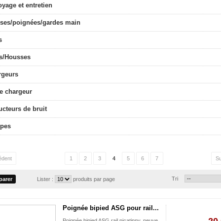
oyage et entretien
sses/poignées/gardes main
s
is/Housses
rgeurs
e chargeur
cteurs de bruit
pes
édent
1
2
3
4
5
6
7
Su
Tri
Lister :
produits par page
Poignée bipied ASG pour rail...
Poignée bipied ASG rail picatinny, neuve