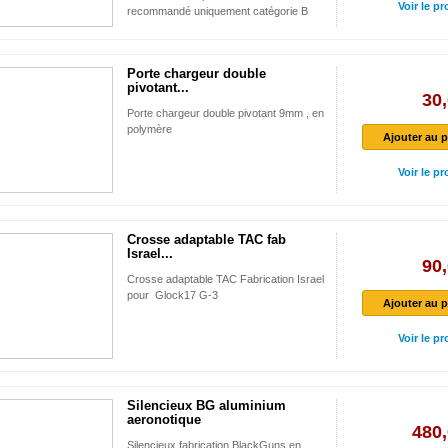
Voir le pr
recommandé uniquement catégorie B
Porte chargeur double
pivotant...
30,
Porte chargeur double pivotant 9mm , en
polymère
Ajouter au p
Voir le pr
Crosse adaptable TAC fab
Israel...
90,
Crosse adaptable TAC Fabrication Israel
pour Glock17 G-3
Ajouter au p
Voir le pr
Silencieux BG aluminium
aeronotique
480,
Silencieux fabrication BlackGuns en