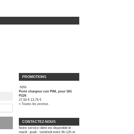
PROMOTIONS
-50%
Porte chargeur cuir PWL pour SIG
P226
27,50 €
13,75 €
» Toutes les promos
CONTACTEZ-NOUS
Notre service client est disponible le :
mardi - jeudi - vendredi entre 9h-12h et