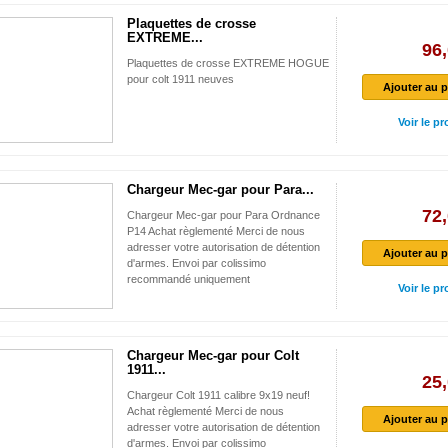
Plaquettes de crosse
EXTREME...
96,
Plaquettes de crosse EXTREME HOGUE
pour colt 1911 neuves
Ajouter au p
Voir le pr
Chargeur Mec-gar pour Para...
72,
Chargeur Mec-gar pour Para Ordnance
P14 Achat règlementé Merci de nous
adresser votre autorisation de détention
Ajouter au p
d'armes. Envoi par colissimo
recommandé uniquement
Voir le pr
Chargeur Mec-gar pour Colt
1911...
25,
Chargeur Colt 1911 calibre 9x19 neuf!
Achat règlementé Merci de nous
Ajouter au p
adresser votre autorisation de détention
d'armes. Envoi par colissimo