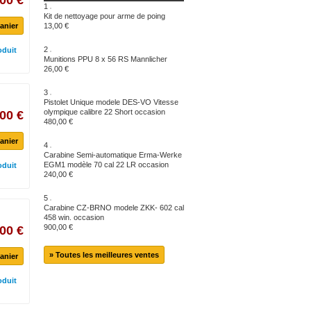
00 €
1
Kit de nettoyage pour arme de poing
anier
13,00 €
2
oduit
Munitions PPU 8 x 56 RS Mannlicher
26,00 €
3
Pistolet Unique modele DES-VO Vitesse
olympique calibre 22 Short occasion
00 €
480,00 €
anier
4
Carabine Semi-automatique Erma-Werke
EGM1 modèle 70 cal 22 LR occasion
oduit
240,00 €
5
Carabine CZ-BRNO modele ZKK- 602 cal
458 win. occasion
900,00 €
00 €
» Toutes les meilleures ventes
anier
oduit