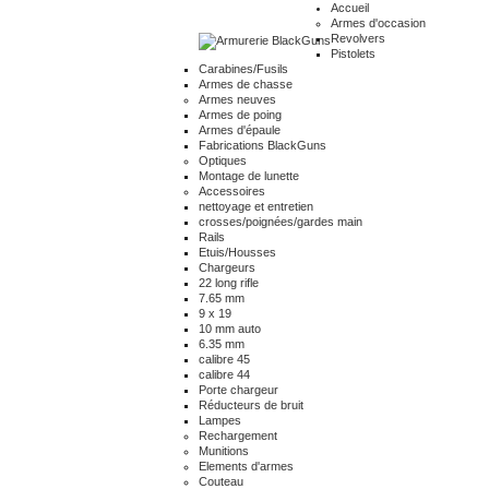
Accueil
Armes d'occasion
Revolvers
Pistolets
Carabines/Fusils
Armes de chasse
Armes neuves
Armes de poing
Armes d'épaule
Fabrications BlackGuns
Optiques
Montage de lunette
Accessoires
nettoyage et entretien
crosses/poignées/gardes main
Rails
Etuis/Housses
Chargeurs
22 long rifle
7.65 mm
9 x 19
10 mm auto
6.35 mm
calibre 45
calibre 44
Porte chargeur
Réducteurs de bruit
Lampes
Rechargement
Munitions
Elements d'armes
Couteau