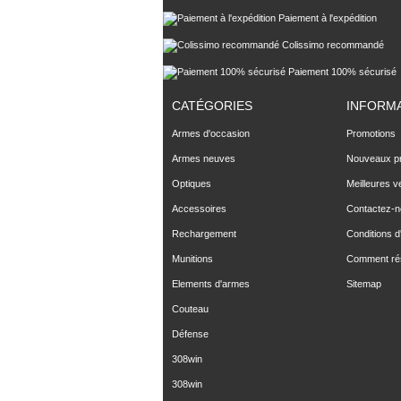
Paiement à l'expédition
Colissimo recommandé
Paiement 100% sécurisé
CATÉGORIES
INFORM
Armes d'occasion
Promotions
Armes neuves
Nouveaux pr
Optiques
Meilleures v
Accessoires
Contactez-
Rechargement
Conditions d'
Munitions
Comment ré
Elements d'armes
Sitemap
Couteau
Défense
308win
308win