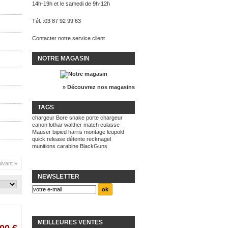
14h-19h et le samedi de 9h-12h
Tél. :
03 87 92 99 63
Contacter notre service client
NOTRE MAGASIN
» Découvrez nos magasins
TAGS
chargeur
Bore snake
porte chargeur
canon lothar walther match
culasse
Mauser
bipied harris
montage leupold
quick release
détente recknagel
munitions
carabine BlackGuns
ivant »
NEWSLETTER
MEILLEURES VENTES