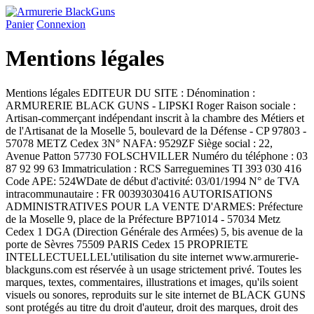
Panier
Connexion
Mentions légales
Mentions légales EDITEUR DU SITE : Dénomination :
ARMURERIE BLACK GUNS - LIPSKI Roger Raison sociale :
Artisan-commerçant indépendant inscrit à la chambre des Métiers et
de l'Artisanat de la Moselle 5, boulevard de la Défense - CP 97803 -
57078 METZ Cedex 3N° NAFA: 9529ZF Siège social : 22,
Avenue Patton 57730 FOLSCHVILLER Numéro du téléphone : 03
87 92 99 63 Immatriculation : RCS Sarreguemines TI 393 030 416
Code APE: 524WDate de début d'activité: 03/01/1994 N° de TVA
intracommunautaire : FR 00393030416 AUTORISATIONS
ADMINISTRATIVES POUR LA VENTE D'ARMES: Préfecture
de la Moselle 9, place de la Préfecture BP71014 - 57034 Metz
Cedex 1 DGA (Direction Générale des Armées) 5, bis avenue de la
porte de Sèvres 75509 PARIS Cedex 15 PROPRIETE
INTELLECTUELLEL'utilisation du site internet www.armurerie-
blackguns.com est réservée à un usage strictement privé. Toutes les
marques, textes, commentaires, illustrations et images, qu'ils soient
visuels ou sonores, reproduits sur le site internet de BLACK GUNS
sont protégés au titre du droit d'auteur, droit des marques, droit des