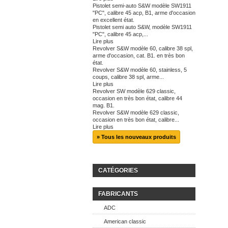
Pistolet semi-auto S&W modèle SW1911
"PC", calibre 45 acp, B1, arme d'occasion
en excellent état.
Pistolet semi auto S&W, modèle SW1911
"PC", calibre 45 acp,...
Lire plus
Revolver S&W modèle 60, calibre 38 spl,
arme d'occasion, cat. B1. en très bon
état.
Revolver S&W modèle 60, stainless, 5
coups, calibre 38 spl, arme...
Lire plus
Revolver SW modèle 629 classic,
occasion en très bon état, calibre 44
mag. B1.
Revolver S&W modèle 629 classic,
occasion en très bon état, calibre...
Lire plus
» Tous les nouveaux produits
CATÉGORIES
FABRICANTS
ADC
American classic