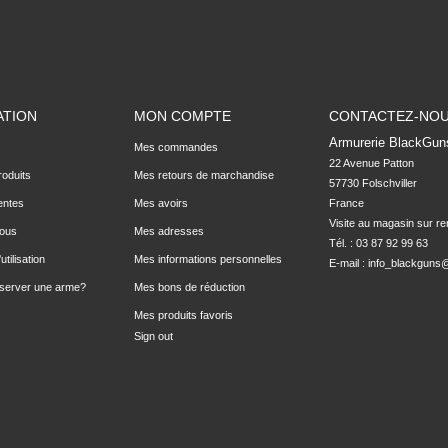
ATION
MON COMPTE
CONTACTEZ-NO
Armurerie BlackGun
Mes commandes
22 Avenue Patton

oduits
Mes retours de marchandise
57730 Folschviller

entes
Mes avoirs
France

Visite au magasin sur r
nous
Mes adresses
Tél. : 03 87 92 99 63
utilisation
Mes informations personnelles
E-mail :
info_blackguns@
server une arme?
Mes bons de réduction
Mes produits favoris
Sign out