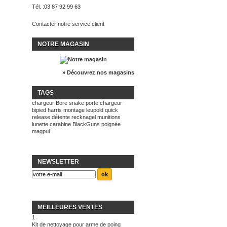
Tél. :
03 87 92 99 63
Contacter notre service client
NOTRE MAGASIN
» Découvrez nos magasins
TAGS
chargeur
Bore snake
porte chargeur
bipied harris
montage leupold quick
release
détente recknagel
munitions
lunette
carabine BlackGuns
poignée
magpul
NEWSLETTER
MEILLEURES VENTES
1
Kit de nettoyage pour arme de poing