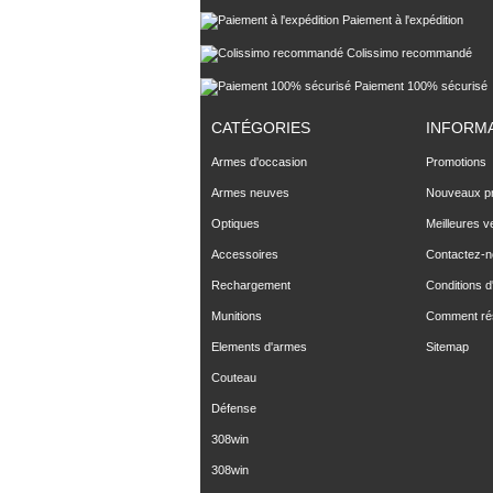
Paiement à l'expédition
Colissimo recommandé
Paiement 100% sécurisé
CATÉGORIES
INFORM
Armes d'occasion
Promotions
Armes neuves
Nouveaux pr
Optiques
Meilleures v
Accessoires
Contactez-
Rechargement
Conditions d'
Munitions
Comment ré
Elements d'armes
Sitemap
Couteau
Défense
308win
308win