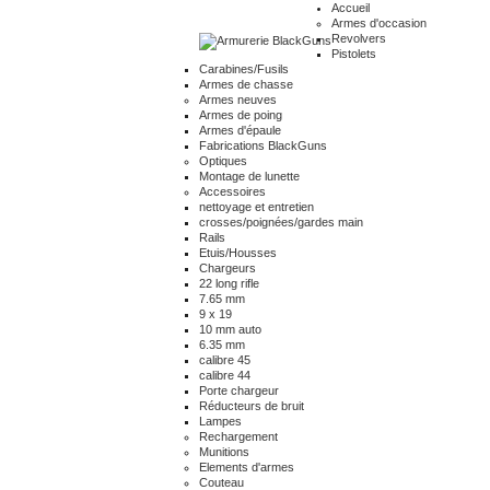
Accueil
Armes d'occasion
Revolvers
Pistolets
Carabines/Fusils
Armes de chasse
Armes neuves
Armes de poing
Armes d'épaule
Fabrications BlackGuns
Optiques
Montage de lunette
Accessoires
nettoyage et entretien
crosses/poignées/gardes main
Rails
Etuis/Housses
Chargeurs
22 long rifle
7.65 mm
9 x 19
10 mm auto
6.35 mm
calibre 45
calibre 44
Porte chargeur
Réducteurs de bruit
Lampes
Rechargement
Munitions
Elements d'armes
Couteau