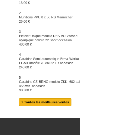
13,00 €
2
Munitions PPU 8 x 56 RS Mannlicher
26,00 €
3
Pistolet Unique modele DES-VO Vitesse
olympique calibre 22 Short occasion
480,00 €
4
Carabine Semi-automatique Erma-Werke
EGM1 modèle 70 cal 22 LR occasion
240,00 €
5
Carabine CZ-BRNO modele ZKK- 602 cal
458 win. occasion
900,00 €
» Toutes les meilleures ventes