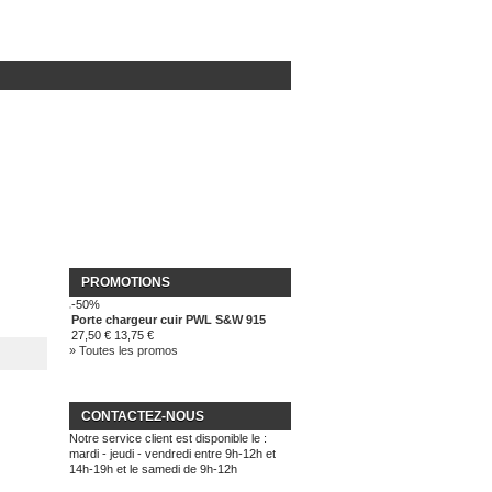
PROMOTIONS
-50%
Porte chargeur cuir PWL S&W 915
27,50 €
13,75 €
» Toutes les promos
CONTACTEZ-NOUS
Notre service client est disponible le :
mardi - jeudi - vendredi entre 9h-12h et
14h-19h et le samedi de 9h-12h