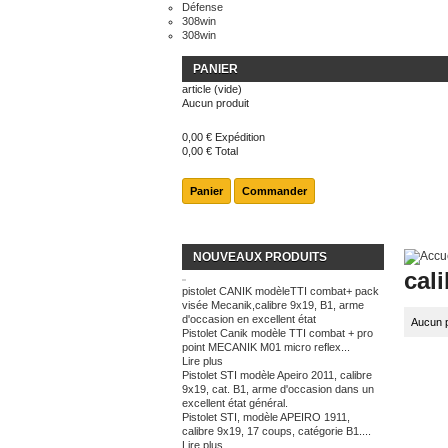
Défense
308win
308win
PANIER
article
(vide)
Aucun produit
0,00 €
Expédition
0,00 €
Total
Panier
Commander
NOUVEAUX PRODUITS
cali
pistolet CANIK modèleTTI combat+ pack
visée Mecanik,calibre 9x19, B1, arme
d'occasion en excellent état
Aucun p
Pistolet Canik modèle TTI combat + pro
point MECANIK M01 micro reflex...
Lire plus
Pistolet STI modèle Apeiro 2011, calibre
9x19, cat. B1, arme d'occasion dans un
excellent état général.
Pistolet STI, modèle APEIRO 1911,
calibre 9x19, 17 coups, catégorie B1....
Lire plus