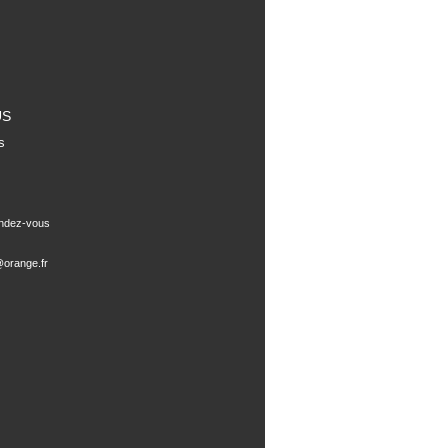
US
s
endez-vous
orange.fr