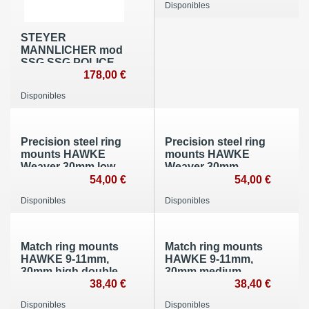
Disponibles
fits mst scopes with
42-52mm objectives
neuf
STEYER
MANNLICHER mod
SSG,SSG POLICE
diamètre 25.4 neuf
178,00 €
Disponibles
Precision steel ring
Precision steel ring
mounts HAWKE
mounts HAWKE
Weaver 30mm low
Weaver 30mm
quick release lever
medium quick
54,00 €
54,00 €
neuf
release lever neuf
Disponibles
Disponibles
Match ring mounts
Match ring mounts
HAWKE 9-11mm,
HAWKE 9-11mm,
30mm high double
30mm medium
screw neuf
double screw neuf
38,40 €
38,40 €
Disponibles
Disponibles