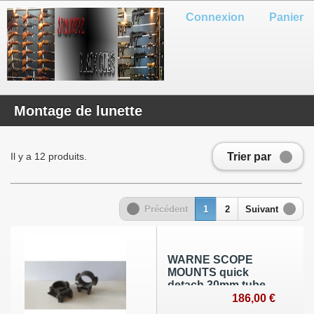
Connexion
Panier
Montage de lunette
Trier par
Il y a 12 produits.
Précédent
1
2
Suivant
WARNE SCOPE
MOUNTS quick
detach 30mm tube
medium height
186,00 €
.375" matte finish