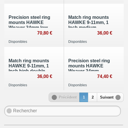
Precision steel ring
Match ring mounts
mounts HAWKE
HAWKE 9-11mm, 1
Weaver 34mm low
Inch medium
neuf
double screw
70,80 €
36,00 €
Disponibles
Disponibles
Match ring mounts
Precision steel ring
HAWKE 9-11mm, 1
mounts HAWKE
Inch high double
Weaver 34mm
screw
medium neuf
36,00 €
74,40 €
Disponibles
Disponibles
Précédent
1
2
Suivant