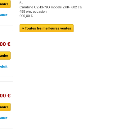
5
anier
Carabine CZ-BRNO modele ZKK- 602 cal
458 win. occasion
oduit
900,00 €
» Toutes les meilleures ventes
00 €
anier
oduit
00 €
anier
oduit