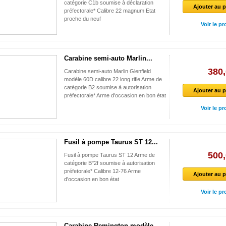
catégorie C1b soumise à déclaration
Ajouter au p
préfectorale* Calibre 22 magnum Etat
proche du neuf
Voir le pr
Carabine semi-auto Marlin...
380,
Carabine semi-auto Marlin Glenfield
modèle 60D calibre 22 long rifle Arme de
catégorie B2 soumise à autorisation
Ajouter au p
préfectorale* Arme d'occasion en bon état
Voir le pr
Fusil à pompe Taurus ST 12...
500,
Fusil à pompe Taurus ST 12 Arme de
catégorie B°2f soumise à autorisation
préfetorale* Calibre 12-76 Arme
Ajouter au p
d'occasion en bon état
Voir le pr
Carabine Remington modèle