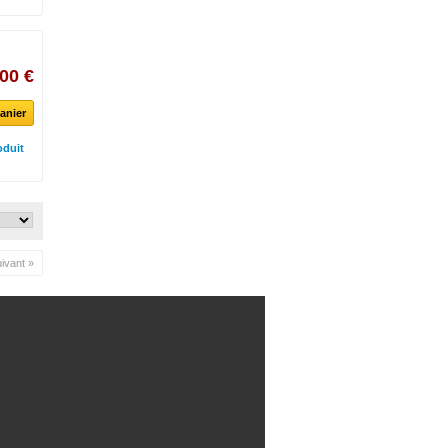
00 €
anier
oduit
ivant »