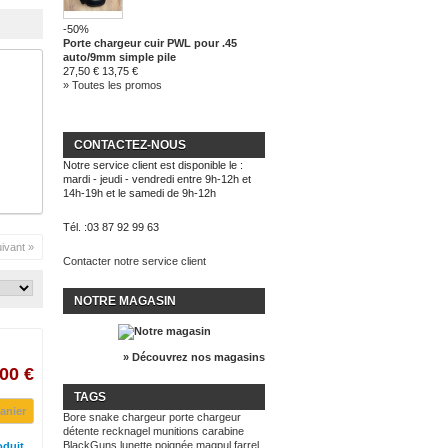
-50%
Porte chargeur cuir PWL pour .45
auto/9mm simple pile
27,50 €
13,75 €
» Toutes les promos
CONTACTEZ-NOUS
Notre service client est disponible le :
mardi - jeudi - vendredi entre 9h-12h et
14h-19h et le samedi de 9h-12h
Tél. :
03 87 92 99 63
ivant »
Contacter notre service client
NOTRE MAGASIN
» Découvrez nos magasins
00 €
TAGS
anier
Bore snake
chargeur
porte chargeur
détente recknagel
munitions
carabine
BlackGuns
lunette
poignée magpul
farrel
oduit