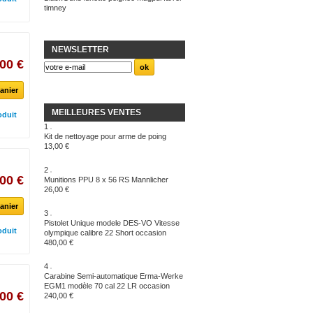
timney
NEWSLETTER
00 €
anier
MEILLEURES VENTES
oduit
1
Kit de nettoyage pour arme de poing
13,00 €
2
00 €
Munitions PPU 8 x 56 RS Mannlicher
26,00 €
anier
3
Pistolet Unique modele DES-VO Vitesse
oduit
olympique calibre 22 Short occasion
480,00 €
4
Carabine Semi-automatique Erma-Werke
EGM1 modèle 70 cal 22 LR occasion
00 €
240,00 €