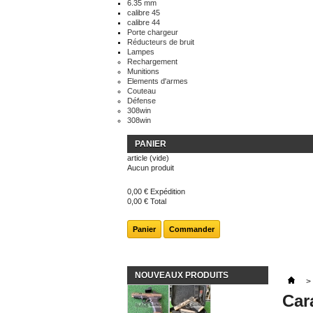
6.35 mm
calibre 45
calibre 44
Porte chargeur
Réducteurs de bruit
Lampes
Rechargement
Munitions
Elements d'armes
Couteau
Défense
308win
308win
PANIER
article
(vide)
Aucun produit
0,00 €
Expédition
0,00 €
Total
Panier
Commander
NOUVEAUX PRODUITS
>
Car