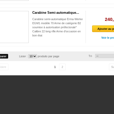
Carabine Semi-automatique...
240,
Carabine semi-automatique Erma-Werke
EGM1 modèle 70 Arme de catégorie B2
soumise à autorisation préfectorale*
Ajouter au p
Calibre 22 long rifle Arme d'occasion en
bon état
Voir le pr
Tri
Lister :
produits par page
édent
1
2
Su