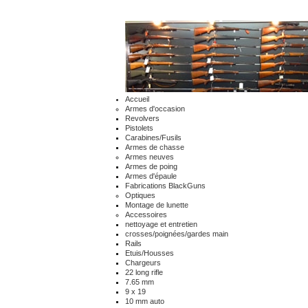
Accueil
Armes d'occasion
Revolvers
Pistolets
Carabines/Fusils
Armes de chasse
Armes neuves
Armes de poing
Armes d'épaule
Fabrications BlackGuns
Optiques
Montage de lunette
Accessoires
nettoyage et entretien
crosses/poignées/gardes main
Rails
Etuis/Housses
Chargeurs
22 long rifle
7.65 mm
9 x 19
10 mm auto