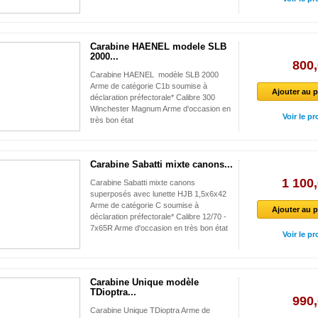
Carabine HAENEL modele SLB
2000...
800,
Carabine HAENEL modèle SLB 2000
Arme de catégorie C1b soumise à
Ajouter au p
déclaration préfectorale* Calibre 300
Winchester Magnum Arme d'occasion en
Voir le pr
très bon état
Carabine Sabatti mixte canons...
1 100,
Carabine Sabatti mixte canons
superposés avec lunette HJB 1,5x6x42
Arme de catégorie C soumise à
Ajouter au p
déclaration préfectorale* Calibre 12/70 -
7x65R Arme d'occasion en très bon état
Voir le pr
Carabine Unique modèle
TDioptra...
990,
Carabine Unique TDioptra Arme de