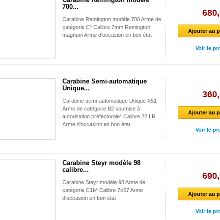
700...
680,
Carabine Remington modèle 700 Arme de
catégorie C* Calibre 7mm Remington
Ajouter au p
magnum Arme d'occasion en bon état
Voir le pr
Carabine Semi-automatique
Unique...
360,
Carabine semi-automatique Unique X51
Arme de catégorie B2 soumise à
Ajouter au p
autorisation préfectorale* Calibre 22 LR
Arme d'occasion en bon état
Voir le pr
Carabine Steyr modèle 98
calibre...
690,
Carabine Steyr modèle 98 Arme de
catégorie C1b* Calibre 7x57 Arme
Ajouter au p
d'occasion en bon état
Voir le pr