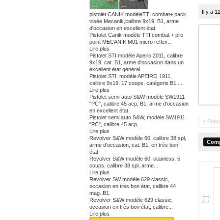
Il y a 1
pistolet CANIK modèleTTI combat+ pack
visée Mecanik,calibre 9x19, B1, arme
d'occasion en excellent état
Pistolet Canik modèle TTI combat + pro
point MECANIK M01 micro reflex...
Lire plus
Pistolet STI modèle Apeiro 2011, calibre
9x19, cat. B1, arme d'occasion dans un
excellent état général.
Pistolet STI, modèle APEIRO 1911,
calibre 9x19, 17 coups, catégorie B1....
Lire plus
Pistolet semi-auto S&W modèle SW1911
"PC", calibre 45 acp, B1, arme d'occasion
en excellent état.
Pistolet semi auto S&W, modèle SW1911
« Préc
"PC", calibre 45 acp,...
Lire plus
Revolver S&W modèle 60, calibre 38 spl,
arme d'occasion, cat. B1. en très bon
état.
Revolver S&W modèle 60, stainless, 5
coups, calibre 38 spl, arme...
Lire plus
Revolver SW modèle 629 classic,
occasion en très bon état, calibre 44
mag. B1.
Revolver S&W modèle 629 classic,
occasion en très bon état, calibre...
Lire plus