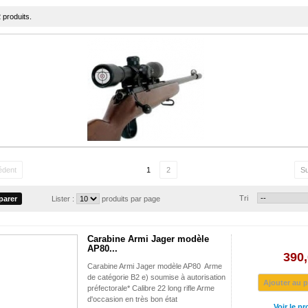
2 produits.
édent
1
2
Su
Tri
Lister :
produits par page
Carabine Armi Jager modèle
AP80...
390,
Carabine Armi Jager modèle AP80 Arme
de catégorie B2 e) soumise à autorisation
Ajouter au p
préfectorale* Calibre 22 long rifle Arme
d'occasion en très bon état
Voir le pr