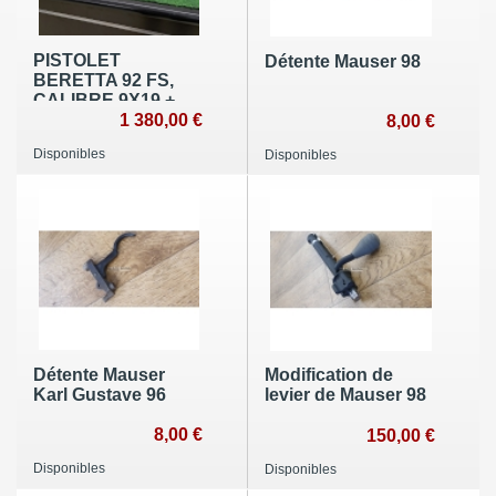
PISTOLET
Détente Mauser 98
BERETTA 92 FS,
CALIBRE 9X19 +
CONVERSION
1 380,00 €
8,00 €
JA.CIENER
Disponibles
Disponibles
CALIBRE 22 LR
Détente Mauser
Modification de
Karl Gustave 96
levier de Mauser 98
8,00 €
150,00 €
Disponibles
Disponibles