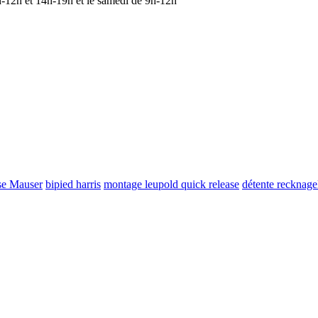
 9h-12h et 14h-19h et le samedi de 9h-12h
se Mauser
bipied harris
montage leupold quick release
détente recknage