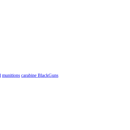
l
munitions
carabine BlackGuns