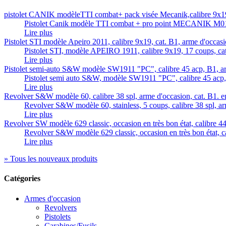
pistolet CANIK modèleTTI combat+ pack visée Mecanik,calibre 9x19,
Pistolet Canik modèle TTI combat + pro point MECANIK M01 
Lire plus
Pistolet STI modèle Apeiro 2011, calibre 9x19, cat. B1, arme d'occasio
Pistolet STI, modèle APEIRO 1911, calibre 9x19, 17 coups, cat
Lire plus
Pistolet semi-auto S&W modèle SW1911 "PC", calibre 45 acp, B1, arm
Pistolet semi auto S&W, modèle SW1911 "PC", calibre 45 acp,.
Lire plus
Revolver S&W modèle 60, calibre 38 spl, arme d'occasion, cat. B1. en 
Revolver S&W modèle 60, stainless, 5 coups, calibre 38 spl, ar
Lire plus
Revolver SW modèle 629 classic, occasion en très bon état, calibre 4
Revolver S&W modèle 629 classic, occasion en très bon état, ca
Lire plus
» Tous les nouveaux produits
Catégories
Armes d'occasion
Revolvers
Pistolets
Carabines/Fusils