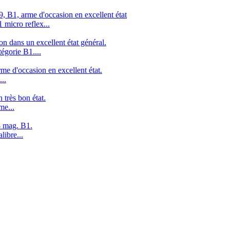
 B1, arme d'occasion en excellent état
micro reflex...
n dans un excellent état général.
égorie B1....
e d'occasion en excellent état.
..
très bon état.
me...
4 mag. B1.
libre...