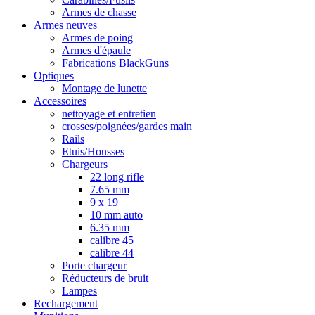
Armes de chasse
Armes neuves
Armes de poing
Armes d'épaule
Fabrications BlackGuns
Optiques
Montage de lunette
Accessoires
nettoyage et entretien
crosses/poignées/gardes main
Rails
Etuis/Housses
Chargeurs
22 long rifle
7.65 mm
9 x 19
10 mm auto
6.35 mm
calibre 45
calibre 44
Porte chargeur
Réducteurs de bruit
Lampes
Rechargement