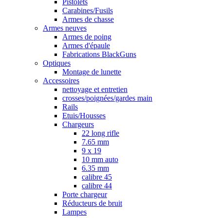
Pistolets
Carabines/Fusils
Armes de chasse
Armes neuves
Armes de poing
Armes d'épaule
Fabrications BlackGuns
Optiques
Montage de lunette
Accessoires
nettoyage et entretien
crosses/poignées/gardes main
Rails
Etuis/Housses
Chargeurs
22 long rifle
7.65 mm
9 x 19
10 mm auto
6.35 mm
calibre 45
calibre 44
Porte chargeur
Réducteurs de bruit
Lampes