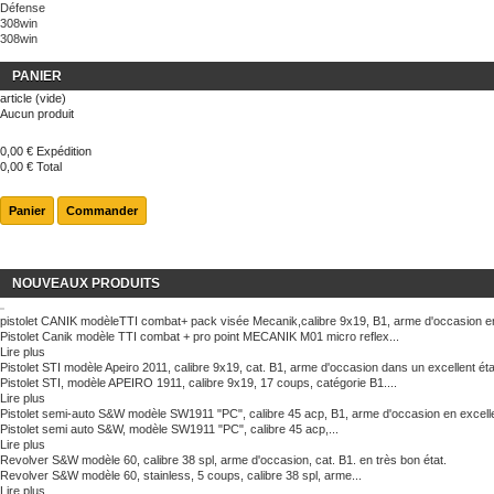
Défense
308win
308win
PANIER
article
(vide)
Aucun produit
0,00 €
Expédition
0,00 €
Total
Panier
Commander
NOUVEAUX PRODUITS
pistolet CANIK modèleTTI combat+ pack visée Mecanik,calibre 9x19, B1, arme d'occasion en
Pistolet Canik modèle TTI combat + pro point MECANIK M01 micro reflex...
Lire plus
Pistolet STI modèle Apeiro 2011, calibre 9x19, cat. B1, arme d'occasion dans un excellent éta
Pistolet STI, modèle APEIRO 1911, calibre 9x19, 17 coups, catégorie B1....
Lire plus
Pistolet semi-auto S&W modèle SW1911 "PC", calibre 45 acp, B1, arme d'occasion en excelle
Pistolet semi auto S&W, modèle SW1911 "PC", calibre 45 acp,...
Lire plus
Revolver S&W modèle 60, calibre 38 spl, arme d'occasion, cat. B1. en très bon état.
Revolver S&W modèle 60, stainless, 5 coups, calibre 38 spl, arme...
Lire plus