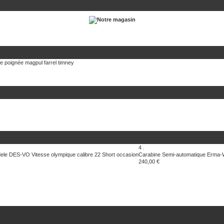
te
poignée magpul
farrel
timney
4
dele DES-VO Vitesse olympique calibre 22 Short occasion
Carabine Semi-automatique Erma-
240,00 €