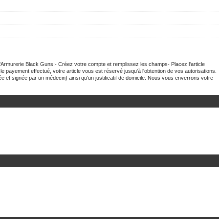
 l'Armurerie Black Guns:- Créez votre compte et remplissez les champs- Placez l'article
 payement effectué, votre article vous est réservé jusqu'à l'obtention de vos autorisations.
e et signée par un médecin) ainsi qu'un justificatif de domicile. Nous vous enverrons votre