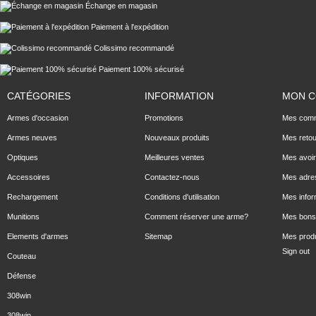
Échange en magasin
Paiement à l'expédition
Colissimo recommandé
Paiement 100% sécurisé
CATÉGORIES
INFORMATION
MON 
Armes d'occasion
Promotions
Mes com
Armes neuves
Nouveaux produits
Mes reto
Optiques
Meilleures ventes
Mes avoi
Accessoires
Contactez-nous
Mes adre
Rechargement
Conditions d'utilisation
Mes infor
Munitions
Comment réserver une arme?
Mes bons 
Elements d'armes
Sitemap
Mes produ
Sign out
Couteau
Défense
308win
308win