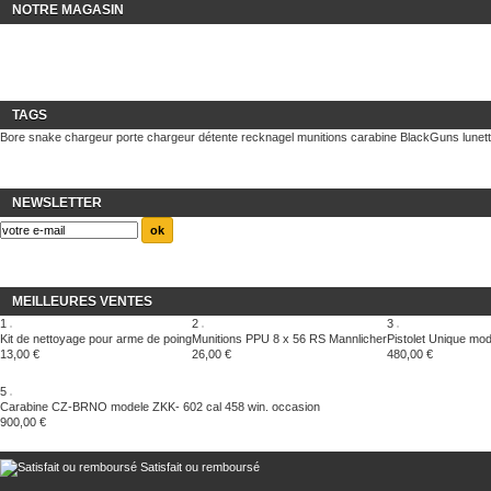
NOTRE MAGASIN
TAGS
Bore snake
chargeur
porte chargeur
détente recknagel
munitions
carabine BlackGuns
lunet
NEWSLETTER
MEILLEURES VENTES
1
2
3
Kit de nettoyage pour arme de poing
Munitions PPU 8 x 56 RS Mannlicher
Pistolet Unique mo
13,00 €
26,00 €
480,00 €
5
Carabine CZ-BRNO modele ZKK- 602 cal 458 win. occasion
900,00 €
Satisfait ou remboursé