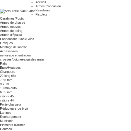
Accueil
Armes d'occasion
Revolvers
Pistolets
Carabines/Fusils
Armes de chasse
Armes neuves
Armes de poing
Armes d'épaule
Fabrications BlackGuns
Optiques
Montage de lunette
Accessoires
nettoyage et entretien
crosses/poignées/gardes main
Rails
Etuis/Housses
Chargeurs
22 long rifle
7.65 mm
9 x 19
10 mm auto
6.35 mm
calibre 45
calibre 44
Porte chargeur
Réducteurs de bruit
Lampes
Rechargement
Munitions
Elements d'armes
Couteau