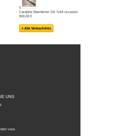
5
Carabine Mannlicher GK 7x64 occasion
900,00 €
» Alle Verkaufshits
IE UNS
s
endez-vous