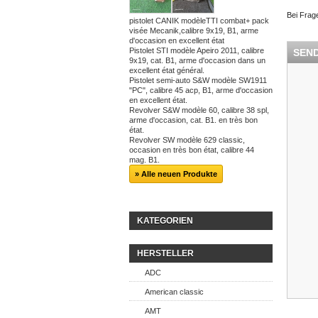
Bei Frag
pistolet CANIK modèleTTI combat+ pack
visée Mecanik,calibre 9x19, B1, arme
d'occasion en excellent état
Pistolet STI modèle Apeiro 2011, calibre
SEND
9x19, cat. B1, arme d'occasion dans un
excellent état général.
Pistolet semi-auto S&W modèle SW1911
"PC", calibre 45 acp, B1, arme d'occasion
en excellent état.
Revolver S&W modèle 60, calibre 38 spl,
arme d'occasion, cat. B1. en très bon
état.
Revolver SW modèle 629 classic,
occasion en très bon état, calibre 44
mag. B1.
» Alle neuen Produkte
KATEGORIEN
HERSTELLER
ADC
American classic
AMT