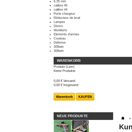
6.35 mm
calibre 45
calibre 44
Porte chargeur
Réducteur de bruit
Lampes
Divers
Munitions
Elements d'armes
Couteau
Défense
308win
308win
WARENKORB
Produkt
(Leer)
Keine Produkte
0,00 €
Versand
0,00 €
Insgesamt
Warenkorb
KAUFEN
NEUE PRODUKTE
>
Kun