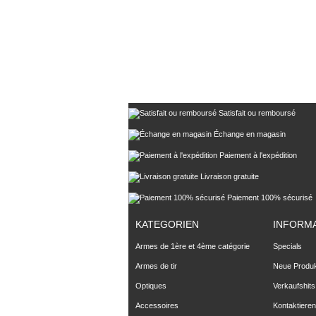
Satisfait ou remboursé
Échange en magasin
Paiement à l'expédition
Livraison gratuite
Paiement 100% sécurisé
KATEGORIEN
INFORM
Armes de 1ère et 4ème catégorie
Specials
Armes de tir
Neue Produ
Optiques
Verkaufshits
Accessoires
Kontaktieren