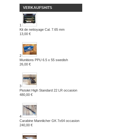
VERKAUFSHITS
1
Kit de nettoyage Cal. 7.65 mm
13,00 €
2
Munitions PPU 6.5 x 55 swedish
26,00 €
3
Pistolet High Standard 22 LR occasion
480,00 €
4
Carabine Mannlicher GK 7x64 occasion
240,00 €