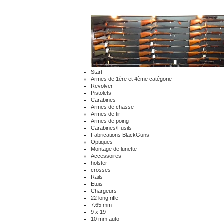
Start
Armes de 1ère et 4ème catégorie
Revolver
Pistolets
Carabines
Armes de chasse
Armes de tir
Armes de poing
Carabines/Fusils
Fabrications BlackGuns
Optiques
Montage de lunette
Accessoires
holster
crosses
Rails
Etuis
Chargeurs
22 long rifle
7.65 mm
9 x 19
10 mm auto