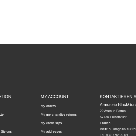
ATION
MY ACCOUNT
KONTAKTIEREN S
Armurerie BlackGun
My orders
22 Avenue Patton

kte
My merchandise returns
57730 Folschviller

My credit slips
France

Visite au magasin sur r
 Sie uns
My addresses
Tel. 03 87 92 99 63