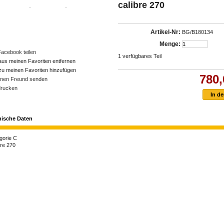
calibre 270
Artikel-Nr:
BG/B180134
Menge:
Facebook teilen
1
verfügbares Teil
aus meinen Favoriten entfernen
zu meinen Favoriten hinzufügen
780,
inen Freund senden
rucken
nische Daten
gorie
C
bre
270