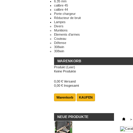
6.35 mm
calibre 45
calibre 44
Porte chargeur
Réducteur de bruit
Lampes
Divers
Munitions
Elements d'armes
Couteau
Défense
308win
308win
WARENKORB
Produkt
(Leer)
Keine Produkte
0,00 €
Versand
0,00 €
Insgesamt
Warenkorb
KAUFEN
NEUE PRODUKTE
>