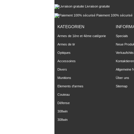
Livraison gratuite
Paiement 100% sécurisé
KATEGORIEN
INFORM
Armes de 1ère et 4ème catégorie
Specials
Armes de tir
Neue Produ
Optiques
Verkaufshits
Accessoires
Kontaktieren
Divers
Allgemeine 
Munitions
Über uns
Elements d'armes
Sitemap
Couteau
Défense
308win
308win