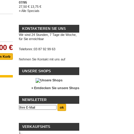
07/95
27,50 €
13,75 €
» Alle Specials
KONTAKTIEREN SIE UNS
Wir sind 24 Stunden, 7 Tage die Woche,
für Sie erreichbar
00 €
Telefonnr.:
03 87 92 99 63
Nehmen Sie Kontakt mit uns auf
UNSERE SHOPS
» Entdecken Sie unsere Shops
NEWSLETTER
VERKAUFSHITS
1