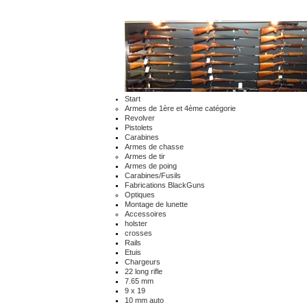
Start
Armes de 1ère et 4ème catégorie
Revolver
Pistolets
Carabines
Armes de chasse
Armes de tir
Armes de poing
Carabines/Fusils
Fabrications BlackGuns
Optiques
Montage de lunette
Accessoires
holster
crosses
Rails
Etuis
Chargeurs
22 long rifle
7.65 mm
9 x 19
10 mm auto