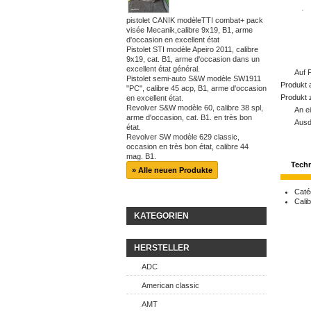
pistolet CANIK modèleTTI combat+ pack
visée Mecanik,calibre 9x19, B1, arme
d'occasion en excellent état
Pistolet STI modèle Apeiro 2011, calibre
9x19, cat. B1, arme d'occasion dans un
excellent état général.
Auf 
Pistolet semi-auto S&W modèle SW1911
Produkt 
"PC", calibre 45 acp, B1, arme d'occasion
Produkt 
en excellent état.
Revolver S&W modèle 60, calibre 38 spl,
An e
arme d'occasion, cat. B1. en très bon
Ausd
état.
Revolver SW modèle 629 classic,
occasion en très bon état, calibre 44
mag. B1.
Tech
» Alle neuen Produkte
Caté
Cali
KATEGORIEN
HERSTELLER
ADC
American classic
AMT