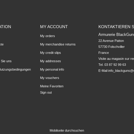
ATION
MY ACCOUNT
KONTAKTIEREN S
Armurerie BlackGun
My orders
22 Avenue Patton

kte
My merchandise returns
57730 Folschviller

My credit slips
France

Visite au magasin sur r
 Sie uns
My addresses
Tel. 03 87 92 99 63
Nutzungsbedingungen
My personal info
E-Mail
info_blackguns@o
My vouchers
Meine Favoriten
Sign out
Mobilseite durchsuchen