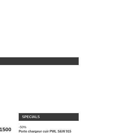
SPECIALS
-50%
1500
Porte chargeur cuir PWL S&W 915