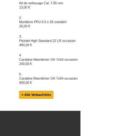
Kit de nettoyage Cal. 7.65 mm
13,00 €
2
Munitions PPU 6.5 x 55 swedish
26,00 €
3
Pistolet High Standard 22 LR occasion
480,00 €
4
Carabine Mannlicher GK 7x64 occasion
240,00 €
5
Carabine Mannlicher GK 7x64 occasion
900,00 €
» Alle Verkaufshits