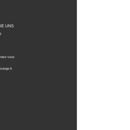
IE UNS
s
endez-vous
range.fr